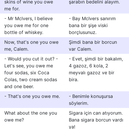
skins of wine you owe
şarabın bedelini alayım.
me for.
- Mr Mclvers, I believe
- Bay McIvers sanırım
you owe me for one
bana bir şişe viski
bottle of whiskey.
borçlusunuz.
Now, that's one you owe
Şimdi bana bir borcun
me, Calem.
var Calem.
- Would you cut it out? -
- Evet, şimdi bir bakalım,
Let's see, you owe me
4 gazoz, 6 kola, 2
four sodas, six Coca
meyvalı gazoz ve bir
Colas, two cream sodas
bira.
and one beer.
- That's one you owe me.
- Benimle konuşursa
söylerim.
What about the one you
Sigara için can atıyorum.
owe me?
Bana sigara borcun vardı
ya!