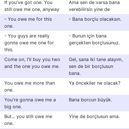
If you've got one. You
Ama sen de varsa bana
still owe me one, anyway
verebilirsin yine de
- You owe me for this
- Bana borçlu olacaksın.
one.
- You guys are really
- Bunun için bana
gonna owe me one for
gerçekten borçlusunuz.
this.
Come on, I'll buy you two
Gel, sana iki tane alayım,
and the one you owe me.
sen de bir borçlusun
bana.
You owe me more than
Ya öncekiler ne olacak?
one.
You're gonna owe me a
Bana borcun büyük.
big one.
But... you still owe me
Yine de borçlusun ama.
one.