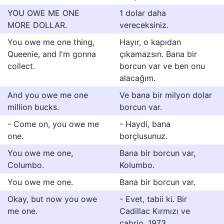
YOU OWE ME ONE
1 dolar daha
MORE DOLLAR.
vereceksiniz.
You owe me one thing,
Hayır, o kapıdan
Queenie, and I'm gonna
çıkamazsın. Bana bir
collect.
borcun var ve ben onu
alacağım.
And you owe me one
Ve bana bir milyon dolar
million bucks.
borcun var.
- Come on, you owe me
- Haydi, bana
one.
borçlusunuz.
You owe me one,
Bana bir borcun var,
Columbo.
Kolumbo.
You owe me one.
Bana bir borcun var.
Okay, but now you owe
- Evet, tabii ki. Bir
me one.
Cadillac Kırmızı ve
cabrio, 1973,...