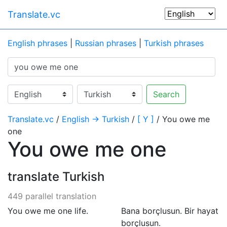
Translate.vc
English phrases
|
Russian phrases
|
Turkish phrases
Search
Translate.vc
/
English → Turkish
/
[ Y ]
/ You owe me
one
You owe me one
translate Turkish
449 parallel translation
You owe me one life.
Bana borçlusun. Bir hayat
borçlusun.