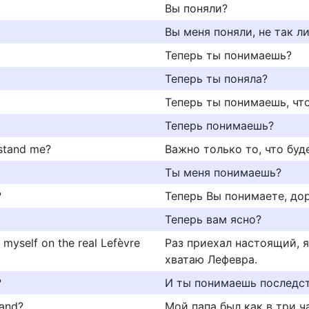
Вы поняли?
Вы меня поняли, не так л
Teпepь ты пoнимaeшь?
Теперь ты поняла?
Теперь ты понимаешь, что
Теперь понимаешь?
rstand me?
Важно только то, что буд
Ты меня понимаешь?
?
Теперь Вы понимаете, дор
Теперь вам ясно?
 myself on the real Lefèvre
Раз приехал настоящий, 
хватаю Лефевра.
?
И ты понимаешь последс
tand?
Мой папа был как в три ч