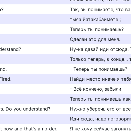
o?
Так, вы понимаете, что в
тыяа йатакабаимете ;
Теперь ты понимаешь?
Сделай это для меня.
nderstand?
Ну-ка давай иди отсюда. 
Только теперь, в конце... 
nd.
- Теперь ты понимаешь?
Fired.
Найди место иначе я тебя
- Всё кончено, забыли.
Теперь ты понимаешь как
rs. Do you understand?
Нужно уберечь его от все
Иди сюда, надо поговорит
ht now and that's an order.
Я не хочу сейчас загонят