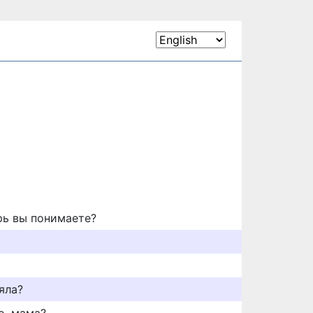
рь вы понимаете?
яла?