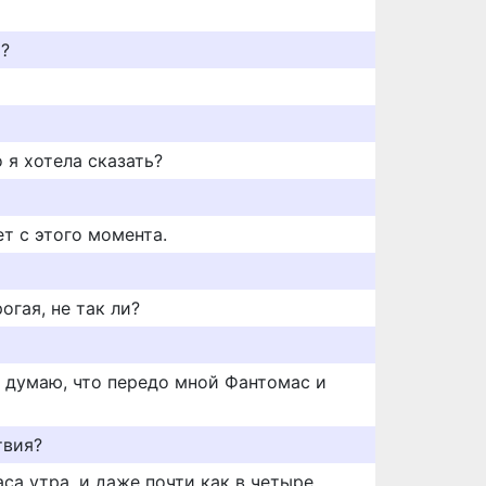
и?
 я хотела сказать?
ет с этого момента.
огая, не так ли?
я думаю, что передо мной Фантомас и
твия?
аса утра, и даже почти как в четыре,