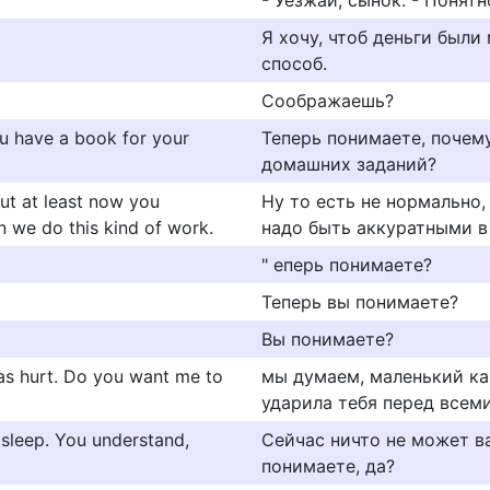
- Уезжай, сынок. - Понятн
Я хочу, чтоб деньги были
способ.
Соображаешь?
u have a book for your
Теперь понимаете, почему
домашних заданий?
 but at least now you
Ну то есть не нормально,
 we do this kind of work.
надо быть аккуратными в
" еперь понимаете?
Теперь вы понимаете?
Вы понимаете?
as hurt. Do you want me to
мы думаем, маленький ка
ударила тебя перед всем
sleep. You understand,
Сейчас ничто не может ва
понимаете, да?