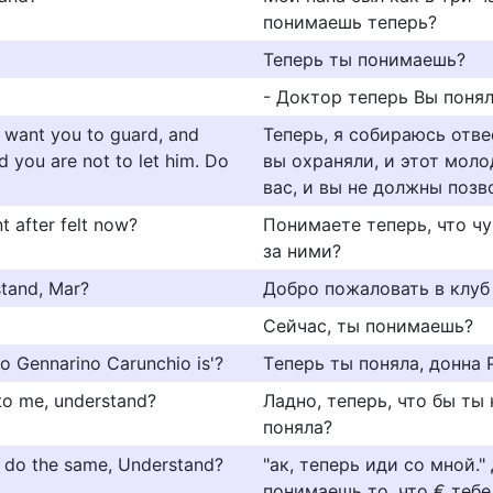
понимаешь теперь?
Теперь ты понимаешь?
- Доктор теперь Вы поня
I want you to guard, and
Теперь, я собираюсь отве
d you are not to let him. Do
вы охраняли, и этот мол
вас, и вы не должны позв
 after felt now?
Понимаете теперь, что чу
за ними?
stand, Mar?
Добро пожаловать в клуб 
Сейчас, ты понимаешь?
o Gennarino Carunchio is'?
Tеперь ты поняла, донна 
 to me, understand?
Ладно, теперь, что бы ты
поняла?
 do the same, Understand?
"ак, теперь иди со мной." 
понимаешь то, что € теб