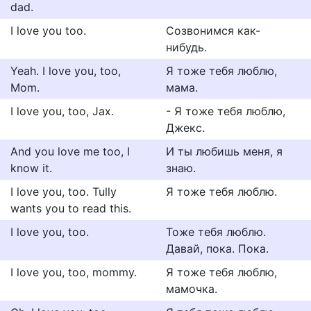
dad.
I love you too.
Созвонимся как-
нибудь.
Yeah. I love you, too,
Я тоже тебя люблю,
Mom.
мама.
I love you, too, Jax.
- Я тоже тебя люблю,
Джекс.
And you love me too, I
И ты любишь меня, я
know it.
знаю.
I love you, too. Tully
Я тоже тебя люблю.
wants you to read this.
I love you, too.
Тоже тебя люблю.
Давай, пока. Пока.
I love you, too, mommy.
Я тоже тебя люблю,
мамочка.