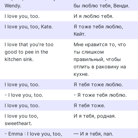
Wendy.
бы люблю тебя, Венди.
I love you, too.
И я люблю тебя.
I love you, too, Kate.
Я тоже тебя люблю,
Кейт.
I love that you're too
Мне нравится то, что
good to pee in the
ты слишком
kitchen sink.
правильный, чтобы
отлить в раковину на
кухне.
I love you, too.
Я тебя тоже люблю.
- I love you, too.
- Я тоже тебя люблю.
I love you, too.
Я тебя тоже.
I love you too,
И я тебя, родная.
sweetheart.
- Emma : I love you, too,
— И я тебя, пап.