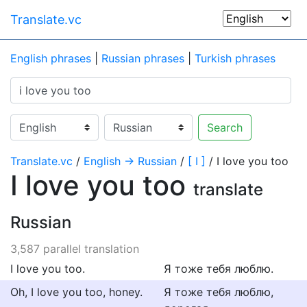
Translate.vc
English phrases
|
Russian phrases
|
Turkish phrases
Search
Translate.vc
/
English → Russian
/
[ I ]
/ I love you too
I love you too
translate
Russian
3,587 parallel translation
I love you too.
Я тоже тебя люблю.
Oh, I love you too, honey.
Я тоже тебя люблю,