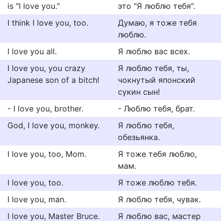
is "I love you."
это "Я люблю тебя".
I think I love you, too.
Думаю, я тоже тебя
люблю.
I love you all.
Я люблю вас всех.
I love you, you crazy
Я люблю тебя, ты,
Japanese son of a bitch!
чокнутый японский
сукин сын!
- I love you, brother.
- Люблю тебя, брат.
God, I love you, monkey.
Я люблю тебя,
обезьянка.
I love you, too, Mom.
Я тоже тебя люблю,
мам.
I love you, too.
Я тоже люблю тебя.
I love you, man.
Я люблю тебя, чувак.
I love you, Master Bruce.
Я люблю вас, мастер