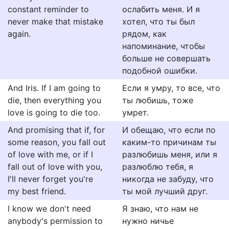
constant reminder to
ослабить меня. И я
never make that mistake
хотел, что ты был
again.
рядом, как
напоминание, чтобы
больше не совершать
подобной ошибки.
And Iris. If I am going to
Если я умру, то все, что
die, then everything you
ты любишь, тоже
love is going to die too.
умрет.
And promising that if, for
И обещаю, что если по
some reason, you fall out
каким-то причинам ты
of love with me, or if I
разлюбишь меня, или я
fall out of love with you,
разлюблю тебя, я
I'll never forget you're
никогда не забуду, что
my best friend.
ты мой лучший друг.
I know we don't need
Я знаю, что нам не
anybody's permission to
нужно ничье