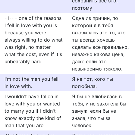
сохранить все это,
поэтому
- I-- - one of the reasons
Одна из причин, по
I fell in love with you is
которой я в тебя
because you were
влюбилась это то, что
always willing to do what
ты всегда хочешь
was right, no matter
сделать все правильно,
what the cost, even if it's
неважно какова цена,
unbearably hard.
даже если это
невыносимо тяжело.
I'm not the man you fell
Я не тот, кого ты
in love with.
полюбила.
I wouldn't have fallen in
Я бы не влюбилась в
love with you or wanted
тебя, и не захотела бы
to marry you if I didn't
замуж, если бы не
know exactly the kind of
знала, что ты за
man that you are.
человек.