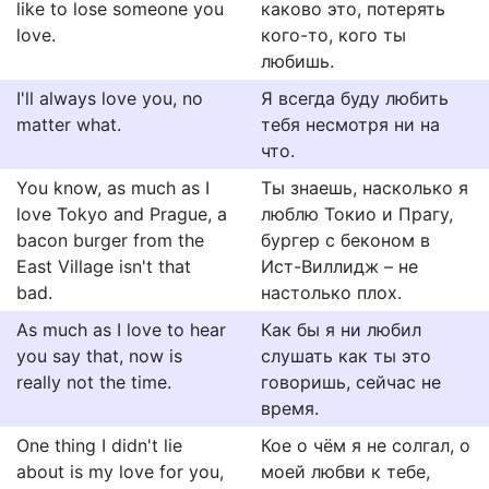
like to lose someone you
каково это, потерять
love.
кого-то, кого ты
любишь.
I'll always love you, no
Я всегда буду любить
matter what.
тебя несмотря ни на
что.
You know, as much as I
Ты знаешь, насколько я
love Tokyo and Prague, a
люблю Токио и Прагу,
bacon burger from the
бургер с беконом в
East Village isn't that
Ист-Виллидж – не
bad.
настолько плох.
As much as I love to hear
Как бы я ни любил
you say that, now is
слушать как ты это
really not the time.
говоришь, сейчас не
время.
One thing I didn't lie
Кое о чём я не солгал, о
about is my love for you,
моей любви к тебе,