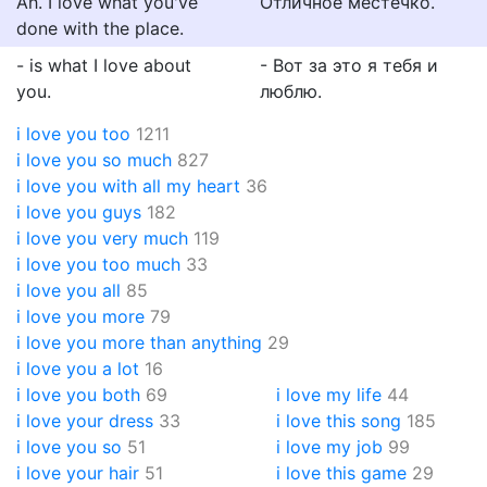
Ah. I love what you've
Отличное местечко.
done with the place.
- is what I love about
- Вот за это я тебя и
you.
люблю.
i love you too
1211
i love you so much
827
i love you with all my heart
36
i love you guys
182
i love you very much
119
i love you too much
33
i love you all
85
i love you more
79
i love you more than anything
29
i love you a lot
16
i love you both
69
i love my life
44
i love your dress
33
i love this song
185
i love you so
51
i love my job
99
i love your hair
51
i love this game
29