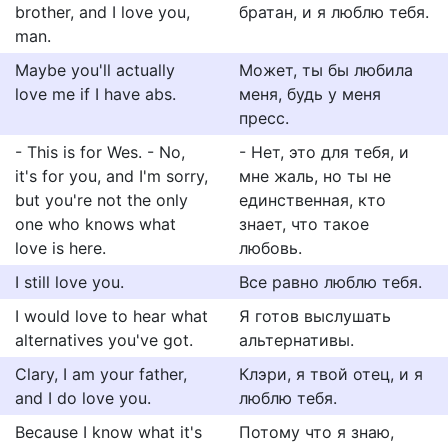
brother, and I love you,
братан, и я люблю тебя.
man.
Maybe you'll actually
Может, ты бы любила
love me if I have abs.
меня, будь у меня
пресс.
- This is for Wes. - No,
- Нет, это для тебя, и
it's for you, and I'm sorry,
мне жаль, но ты не
but you're not the only
единственная, кто
one who knows what
знает, что такое
love is here.
любовь.
I still love you.
Все равно люблю тебя.
I would love to hear what
Я готов выслушать
alternatives you've got.
альтернативы.
Clary, I am your father,
Клэри, я твой отец, и я
and I do love you.
люблю тебя.
Because I know what it's
Потому что я знаю,