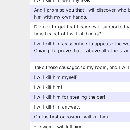
I will kill him with my axe.
And I promise you that I will discover who be
him with my own hands.
Did not forget that I have ever supported you
time his hat of I will kill him is?
I will kill him as sacrifice to appease the 
Chiang, to prove that I, above all others, a
Take these sausages to my room, and I will k
I will kill him myself.
I will kill him!
I will kill him for stealing the car!
I will kill him anyway.
On the first occasion I will kill him.
- I swear I will kill him!