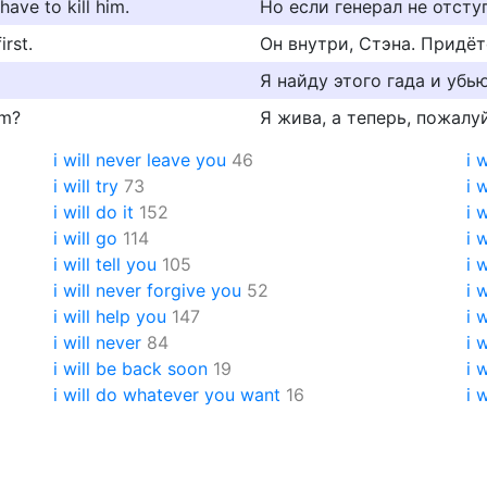
 have to kill him.
Но если генерал не отступ
irst.
Он внутри, Стэна. Придёт
Я найду этого гада и убью
im?
Я жива, а теперь, пожалуй
i will never leave you
46
i 
i will try
73
i 
i will do it
152
i 
i will go
114
i 
i will tell you
105
i 
i will never forgive you
52
i 
i will help you
147
i 
i will never
84
i 
i will be back soon
19
i w
i will do whatever you want
16
i w