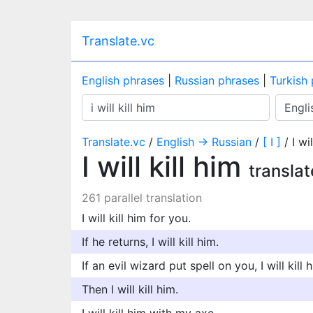
Translate.vc
English phrases
|
Russian phrases
|
Turkish
Translate.vc
/
English → Russian
/
[ I ]
/ I wil
I will kill him
transla
261 parallel translation
I will kill him for you.
If he returns, I will kill him.
If an evil wizard put spell on you, I will kill 
Then I will kill him.