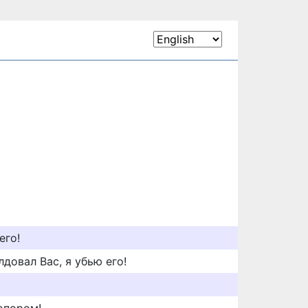
его!
довал Вас, я убью его!