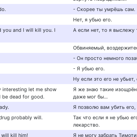
do.
- Скорее ты умрёшь сам.
Нет, я убью его.
d you and I will kill you. I
А если нет, то я выслежу 
Обвиняемый, воздержитес
- Он просто немного поза
- Я убью его.
Ну если это его не убьет, 
y interesting let me show
Я же знаю такие изощрён
l be dead for good.
даже мог бы...
ady.
Я позволю вам убить его,
 drug probably will.
Так что если я не убью е
лекарство.
will kill him!
Я не могу забрать Тимоти,