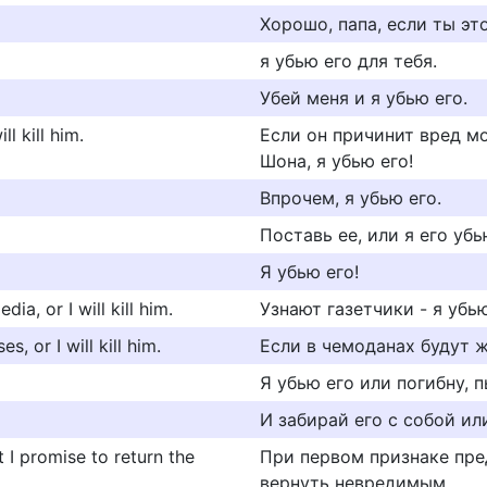
Хорошо, папа, если ты это
я убью его для тебя.
Убей меня и я убью его.
l kill him.
Если он причинит вред м
Шона, я убью его!
Впрочем, я убью его.
Поставь ее, или я его убь
Я убью его!
dia, or I will kill him.
Узнают газетчики - я убью
, or I will kill him.
Если в чемоданах будут ж
Я убью его или погибну, п
И забирай его с собой или
ut I promise to return the
При первом признаке пре
вернуть невредимым.