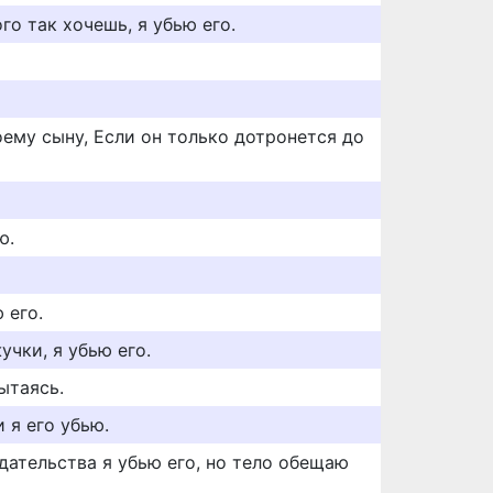
го так хочешь, я убью его.
оему сыну, Если он только дотронется до
ю.
 его.
учки, я убью его.
ытаясь.
 я его убью.
дательства я убью его, но тело обещаю