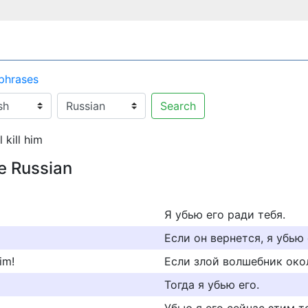
 phrases
Search
l kill him
te Russian
Я убью его ради тебя.
Если он вернется, я убью 
him!
Если злой волшебник окол
Тогда я убью его.