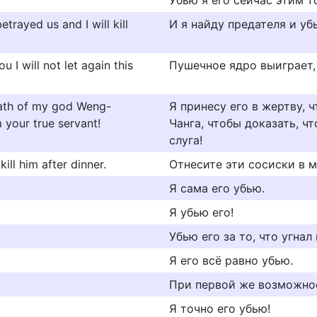
Убью я его сейчас этим т
trayed us and I will kill
И я найду предателя и уб
 I will not let again this
Пушечное ядро выиграет, 
wrath of my god Weng-
Я принесу его в жертву, 
m your true servant!
Чанга, чтобы доказать, чт
слуга!
ill him after dinner.
Отнесите эти сосиски в м
Я сама его убью.
Я убью его!
Убью его за то, что угнал
Я его всё равно убью.
При первой же возможно
Я точно его убью!