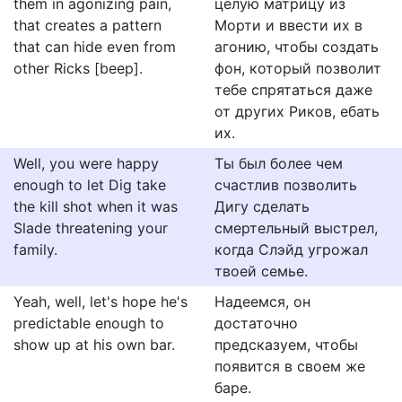
them in agonizing pain,
целую матрицу из
that creates a pattern
Морти и ввести их в
that can hide even from
агонию, чтобы создать
other Ricks [beep].
фон, который позволит
тебе спрятаться даже
от других Риков, ебать
их.
Well, you were happy
Ты был более чем
enough to let Dig take
счастлив позволить
the kill shot when it was
Дигу сделать
Slade threatening your
смертельный выстрел,
family.
когда Слэйд угрожал
твоей семье.
Yeah, well, let's hope he's
Надеемся, он
predictable enough to
достаточно
show up at his own bar.
предсказуем, чтобы
появится в своем же
баре.