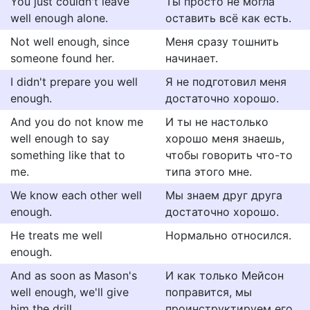
You just couldn't leave
Ты просто не могла
well enough alone.
оставить всё как есть.
Not well enough, since
Меня сразу тошнить
someone found her.
начинает.
I didn't prepare you well
Я не подготовил меня
enough.
достаточно хорошо.
And you do not know me
И ты не настолько
well enough to say
хорошо меня знаешь,
something like that to
чтобы говорить что-то
me.
типа этого мне.
We know each other well
Мы знаем друг друга
enough.
достаточно хорошо.
He treats me well
Нормально относился.
enough.
And as soon as Mason's
И как только Мейсон
well enough, we'll give
поправится, мы
him the drill.
проинструктируем его.