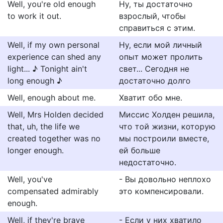
Well, you're old enough
Ну, ты достаточно
to work it out.
взрослый, чтобы
справиться с этим.
Well, if my own personal
Ну, если мой личный
experience can shed any
опыт может пролить
light... ♪ Tonight ain't
свет... Сегодня не
long enough ♪
достаточно долго
Well, enough about me.
Хватит обо мне.
Well, Mrs Holden decided
Миссис Холден решила,
that, uh, the life we
что той жизни, которую
created together was no
мы построили вместе,
longer enough.
ей больше
недостаточно.
Well, you've
- Вы довольно неплохо
compensated admirably
это компенсировали.
enough.
Well, if they're brave
- Если у них хватило