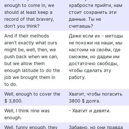
enough to come in, we
храбрости прийти, нам
should at least keep a
стоит сохранить эти
record of that bravery,
данные. Ты не
don't you think?
считаешь?
And if their methods
Даже если их - методы
aren't exactly what ours
не похожи на наши, мы
might be, well, then, we
настоим на своём, где
push back when we can,
сможем, но дадим им
but we allow them
достаточно свободы,
enough latitude to do the
чтобы сделать эту
job we brought them in
работу.
to do.
Well, enough to cover the
Хватит, чтобы погасить
$ 3,800.
3800 $ долга.
Well, I think nine was
- Хватит и девяти.
enough.
Well, funny enough, they
Забавно, но они правда