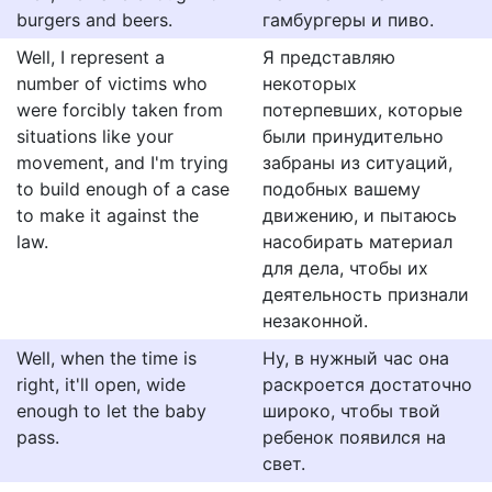
burgers and beers.
гамбургеры и пиво.
Well, I represent a
Я представляю
number of victims who
некоторых
were forcibly taken from
потерпевших, которые
situations like your
были принудительно
movement, and I'm trying
забраны из ситуаций,
to build enough of a case
подобных вашему
to make it against the
движению, и пытаюсь
law.
насобирать материал
для дела, чтобы их
деятельность признали
незаконной.
Well, when the time is
Ну, в нужный час она
right, it'll open, wide
раскроется достаточно
enough to let the baby
широко, чтобы твой
pass.
ребенок появился на
свет.