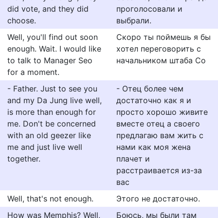
did vote, and they did
проголосовали и
choose.
выбрали.
Well, you'll find out soon
Скоро ты поймешь я бы
enough. Wait. I would like
хотел переговорить с
to talk to Manager Seo
начальником штаба Со
for a moment.
- Father. Just to see you
- Отец более чем
and my Da Jung live well,
достаточно как я и
is more than enough for
просто хорошо живите
me. Don't be concerned
вместе отец а своего
with an old geezer like
предлагаю вам жить с
me and just live well
нами как моя жена
together.
плачет и
расстраивается из-за
вас
Well, that's not enough.
Этого не достаточно.
How was Memphis? Well,
Боюсь, мы были там