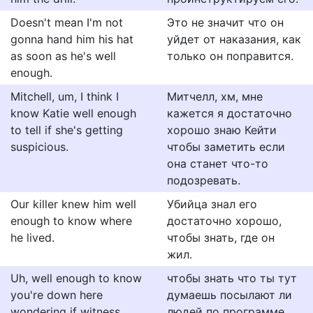
Doesn't mean I'm not
Это не значит что он
gonna hand him his hat
уйдет от наказания, как
as soon as he's well
только он поправится.
enough.
Mitchell, um, I think I
Митчелл, хм, мне
know Katie well enough
кажется я достаточно
to tell if she's getting
хорошо знаю Кейти
suspicious.
чтобы заметить если
она станет что-то
подозревать.
Our killer knew him well
Убийца знал его
enough to know where
достаточно хорошо,
he lived.
чтобы знать, где он
жил.
Uh, well enough to know
чтобы знать что ты тут
you're down here
думаешь посылают ли
wondering if witness
людей по программе