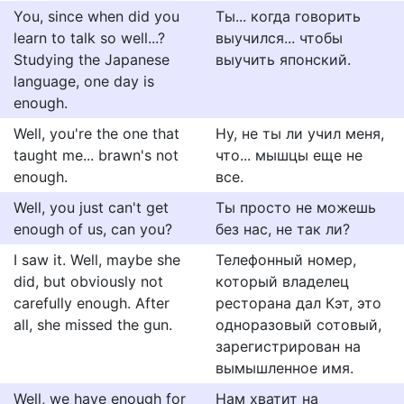
You, since when did you
Ты... когда говорить
learn to talk so well...?
выучился... чтобы
Studying the Japanese
выучить японский.
language, one day is
enough.
Well, you're the one that
Ну, не ты ли учил меня,
taught me... brawn's not
что... мышцы еще не
enough.
все.
Well, you just can't get
Ты просто не можешь
enough of us, can you?
без нас, не так ли?
I saw it. Well, maybe she
Телефонный номер,
did, but obviously not
который владелец
carefully enough. After
ресторана дал Кэт, это
all, she missed the gun.
одноразовый сотовый,
зарегистрирован на
вымышленное имя.
Well, we have enough for
Нам хватит на