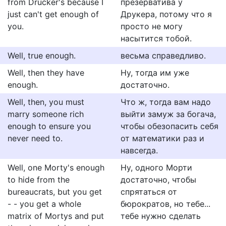
from Drucker's because I
презерватива у
just can't get enough of
Друкера, потому что я
you.
просто не могу
насытится тобой.
Well, true enough.
весьма справедливо.
Well, then they have
Ну, тогда им уже
enough.
достаточно.
Well, then, you must
Что ж, тогда вам надо
marry someone rich
выйти замуж за богача,
enough to ensure you
чтобы обезопасить себя
never need to.
от математики раз и
навсегда.
Well, one Morty's enough
Ну, одного Морти
to hide from the
достаточно, чтобы
bureaucrats, but you get
спрятаться от
- - you get a whole
бюрократов, но тебе...
matrix of Mortys and put
тебе нужно сделать