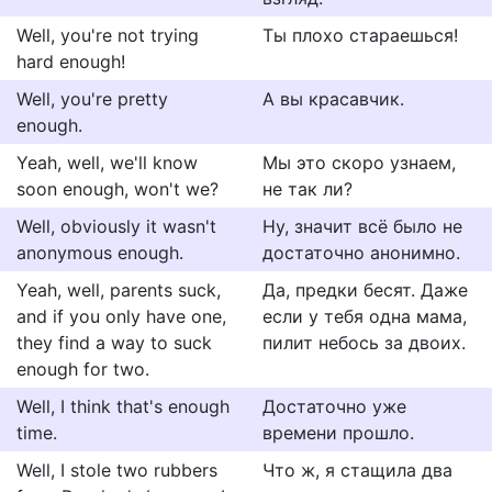
Well, you're not trying
Ты плохо стараешься!
hard enough!
Well, you're pretty
А вы красавчик.
enough.
Yeah, well, we'll know
Мы это скоро узнаем,
soon enough, won't we?
не так ли?
Well, obviously it wasn't
Ну, значит всё было не
anonymous enough.
достаточно анонимно.
Yeah, well, parents suck,
Да, предки бесят. Даже
and if you only have one,
если у тебя одна мама,
they find a way to suck
пилит небось за двоих.
enough for two.
Well, I think that's enough
Достаточно уже
time.
времени прошло.
Well, I stole two rubbers
Что ж, я стащила два