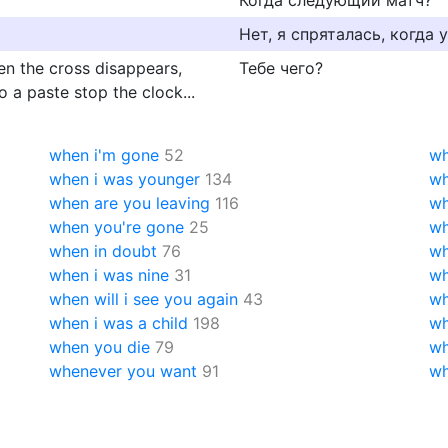
Когда следующий матч?
Нет, я спряталась, когда
n the cross disappears,
Тебе чего?
o a paste stop the clock...
when i'm gone
52
wh
when i was younger
134
wh
when are you leaving
116
wh
when you're gone
25
wh
when in doubt
76
wh
when i was nine
31
wh
when will i see you again
43
wh
when i was a child
198
wh
when you die
79
wh
whenever you want
91
wh