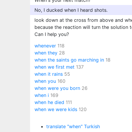
When's your next match?
No, I ducked when I heard shots.
look down at the cross from above and whe
because the reaction will turn the solution t
Can I help you?
whenever
118
when they
28
when the saints go marching in
18
when we first met
137
when it rains
55
when you
160
when were you born
26
when i
169
when he died
111
when we were kids
120
translate "when" Turkish