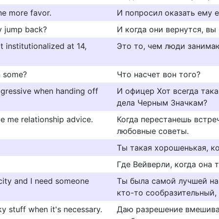
ne more favor.
И попросил оказать ему е
ey jump back?
И когда они вернутся, вы
 institutionalized at 14,
Это то, чем люди занимаю
n some?
Что насчет вон того?
ggressive when handing off
И офицер Хот всегда така
дела Черным Значкам?
e me relationship advice.
Когда перестанешь встреч
любовные советы.
Ты такая хорошенькая, к
Где Вейверли, когда она 
 city and I need someone
Ты была самой лучшей на
кто-то сообразительный, 
y stuff when it's necessary.
Даю разрешение вмешиват