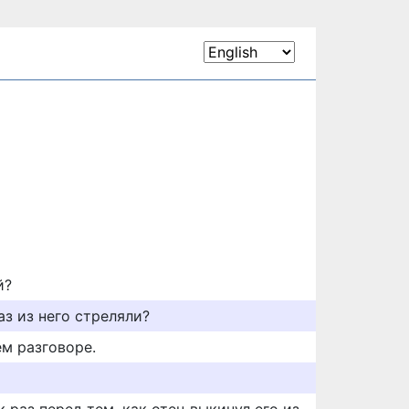
й?
аз из него стреляли?
ем разговоре.