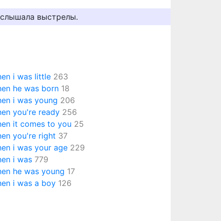
 услышала выстрелы.
en i was little
263
en he was born
18
en i was young
206
en you're ready
256
en it comes to you
25
en you're right
37
en i was your age
229
en i was
779
en he was young
17
en i was a boy
126