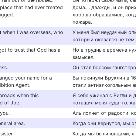
 him out of the house...
Он потерял свою мать, ка
place that had ever treated
дома.... дважды, и он при
rigged.
хорошо обращались, когд
пожара.
it when I was overseas, who
У меня был неудачный опы
который оказался не тем,
 got to trust that God has a
Но в трудные времена ну
замысел.
oss.
Он стал боссом гангстеро
hanged your name for a
Вы покинули Бруклин в 16
bition Agent.
стали антиалкогольным а
 broads when this
Я себе ужинал с Ригли и 
d of Joe.
потащил меня куда-то, ка
you.
Аль лопнет от радости, ко
neral area.
Когда они вернутся, мы 
ister.
Когда мы были юнцами, я