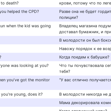
 to death?
крови, потому что по лег
 you helped the CPD?
Разве она не будет горди
полиции?
 gun when the kid was going
Владелец магазина подума
доставал бумажник, и пр
В молодости он был бокс
Навожу порядок к ее воз
?
Когда поедем к бабушке?
eryone was looking at you?
Что ты почувствовала сег
тебя?
when you've got the monitor
"У вас отлично получается.
you're young, does it?
В молодости никогда не д
Мама декорировала комна