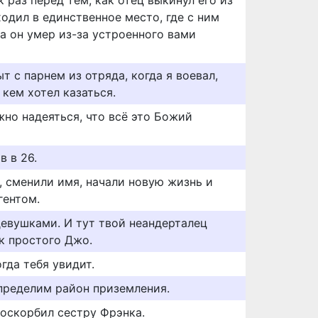
к раз перед тем, как отец выкинул его из
ходил в единственное место, где с ним
а он умер из-за устроенного вами
т с парнем из отряда, когда я воевал,
 кем хотел казаться.
жно надеяться, что всё это Божий
в в 26.
, сменили имя, начали новую жизнь и
гентом.
девушками. И тут твой неандерталец
к простого Джо.
гда тебя увидит.
определим район приземления.
 оскорбил сестру Фрэнка.