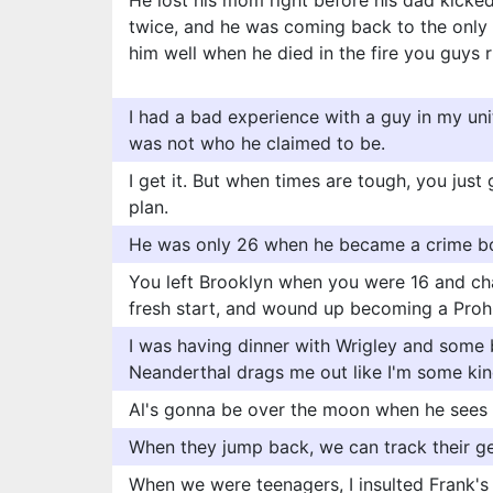
He lost his mom right before his dad kicked
twice, and he was coming back to the only 
him well when he died in the fire you guys 
I had a bad experience with a guy in my un
was not who he claimed to be.
I get it. But when times are tough, you just
plan.
He was only 26 when he became a crime b
You left Brooklyn when you were 16 and c
fresh start, and wound up becoming a Prohi
I was having dinner with Wrigley and some
Neanderthal drags me out like I'm some kin
Al's gonna be over the moon when he sees 
When they jump back, we can track their ge
When we were teenagers, I insulted Frank's s