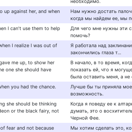
необходимо.
o up against her, and when
Нам нужно достать палоч
когда мы найдем ее, мы п
en I can't use them to help
Для чего мне нужны эти с
помочь?
when I realize I was out of
Я работала над заклинани
закончились глаза т...
gave me up, to show her
В начало, в то время, ког
the one she should have
показать ей, что я могущ
была оставить меня, а не 
when you had the chance.
Лучше бы ты приняла мое
возможность.
ing she should be thinking
Когда я поведу ее к алта
eon or the black fairy, not
думать, это о восхитител
Черной Фее.
t of fear and not because
Мы хотим сделать это, ко