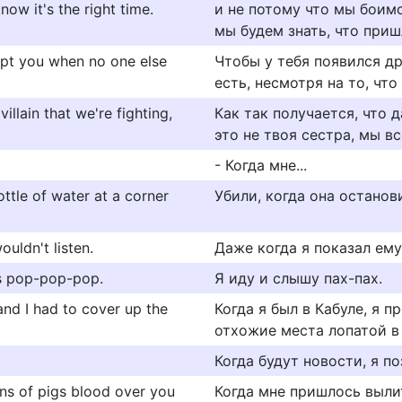
ow it's the right time.
и не потому что мы боимс
мы будем знать, что приш
ept you when no one else
Чтобы у тебя появился др
есть, несмотря на то, чт
illain that we're fighting,
Как так получается, что 
это не твоя сестра, мы в
- Когда мне...
tle of water at a corner
Убили, когда она останов
uldn't listen.
Даже когда я показал ему
is pop-pop-pop.
Я иду и слышу пах-пах.
 and I had to cover up the
Когда я был в Кабуле, я 
отхожие места лопатой в
Когда будут новости, я п
ons of pigs blood over you
Когда мне пришлось выли