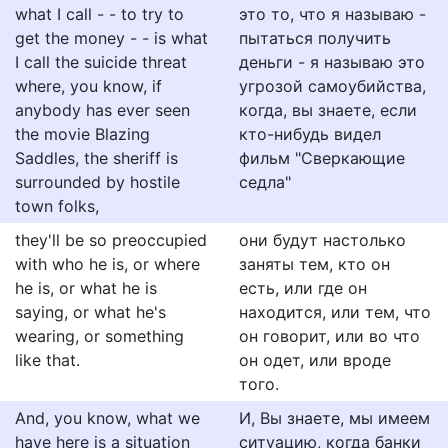
what I call - - to try to
это то, что я называю -
get the money - - is what
пытаться получить
I call the suicide threat
деньги - я называю это
where, you know, if
угрозой самоубийства,
anybody has ever seen
когда, вы знаете, если
the movie Blazing
кто-нибудь видел
Saddles, the sheriff is
фильм "Сверкающие
surrounded by hostile
седла"
town folks,
they'll be so preoccupied
они будут настолько
with who he is, or where
заняты тем, кто он
he is, or what he is
есть, или где он
saying, or what he's
находится, или тем, что
wearing, or something
он говорит, или во что
like that.
он одет, или вроде
того.
And, you know, what we
И, Вы знаете, мы имеем
have here is a situation
ситуацию, когда банки