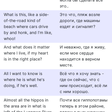
могла бы сделать все
это..
What is this, like a side-
Это что, пляж возле
of-the-road kind of
дороги, где машины
beach where cars drive
ездят и сигналят?
by and honk, and I'm like,
whoo!
And what does it matter
И неважно, где я живу,
where I live, if my heart
если мое сердце
is in the right place?
находится в верном
месте.
All I want to know is
Всё что я хочу знать -
where he is what he's
где он сейчас, что с
doing, if he's well.
ним происходит, всё ли
с ним хорошо.
Almost all the hippos in
Почти все гиппопотамы
the area are in what is
теперь в этом районе,