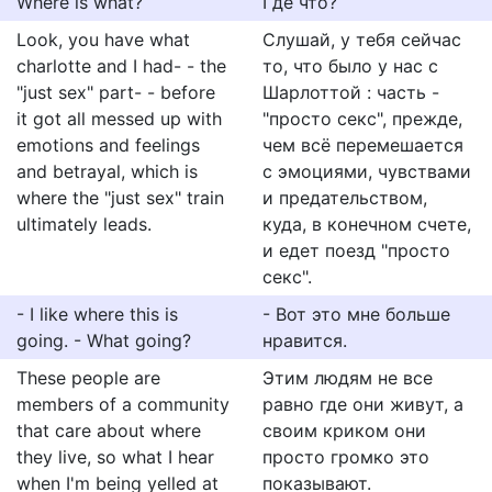
Where is what?
Где что?
Look, you have what
Слушай, у тебя сейчас
charlotte and I had- - the
то, что было у нас с
"just sex" part- - before
Шарлоттой : часть -
it got all messed up with
"просто секс", прежде,
emotions and feelings
чем всё перемешается
and betrayal, which is
с эмоциями, чувствами
where the "just sex" train
и предательством,
ultimately leads.
куда, в конечном счете,
и едет поезд "просто
секс".
- I like where this is
- Вот это мне больше
going. - What going?
нравится.
These people are
Этим людям не все
members of a community
равно где они живут, а
that care about where
своим криком они
they live, so what I hear
просто громко это
when I'm being yelled at
показывают.