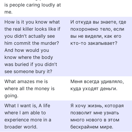
is people caring loudly at
me.
How is it you know what
И откуда вы знаете, где
the real killer looks like if
похоронено тело, если
you didn't actually see
вы не видели, как его
him commit the murder?
кто-то закапывает?
And how would you
know where the body
was buried if you didn't
see someone bury it?
What amazes me is
Меня всегда удивляло,
where all the money is
куда уходят деньги.
going.
What I want is, A life
Я хочу жизнь, которая
where I am able to
позволит мне узнать
experience more in a
много нового в этом
broader world.
бескрайнем мире.