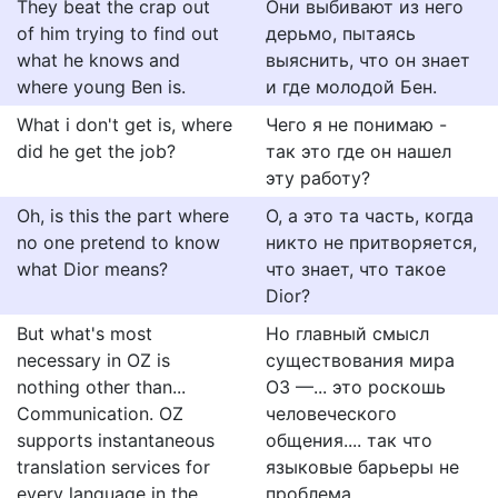
They beat the crap out
Они выбивают из него
of him trying to find out
дерьмо, пытаясь
what he knows and
выяснить, что он знает
where young Ben is.
и где молодой Бен.
What i don't get is, where
Чего я не понимаю -
did he get the job?
так это где он нашел
эту работу?
Oh, is this the part where
О, а это та часть, когда
no one pretend to know
никто не притворяется,
what Dior means?
что знает, что такое
Dior?
But what's most
Но главный смысл
necessary in OZ is
существования мира
nothing other than...
ОЗ —... это роскошь
Communication. OZ
человеческого
supports instantaneous
общения.... так что
translation services for
языковые барьеры не
every language in the
проблема.