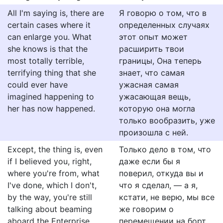
All I'm saying is, there are
Я говорю о том, что в
certain cases where it
определенных случаях
can enlarge you. What
этот опыт может
she knows is that the
расширить твои
most totally terrible,
границы, Она теперь
terrifying thing that she
знает, что самая
could ever have
ужасная самая
imagined happening to
ужасающая вещь,
her has now happened.
которую она могла
только вообразить, уже
произошла с ней.
Except, the thing is, even
Только дело в том, что
if I believed you, right,
даже если бы я
where you're from, what
поверил, откуда вы и
I've done, which I don't,
что я сделал, — а я,
by the way, you're still
кстати, не верю, мы все
talking about beaming
же говорим о
aboard the Enterprise
перемещении на борт