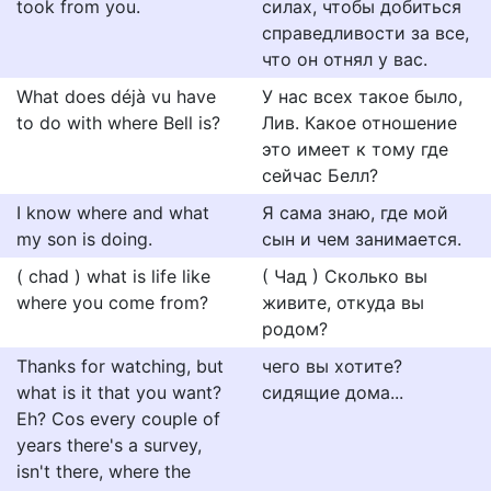
took from you.
силах, чтобы добиться
справедливости за все,
что он отнял у вас.
What does déjà vu have
У нас всех такое было,
to do with where Bell is?
Лив. Какое отношение
это имеет к тому где
сейчас Белл?
I know where and what
Я сама знаю, где мой
my son is doing.
сын и чем занимается.
( chad ) what is life like
( Чад ) Сколько вы
where you come from?
живите, откуда вы
родом?
Thanks for watching, but
чего вы хотите?
what is it that you want?
сидящие дома...
Eh? Cos every couple of
years there's a survey,
isn't there, where the