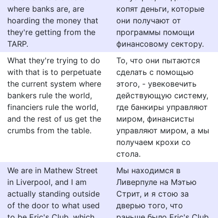
where banks are, are
копят деньги, которые
hoarding the money that
они получают от
they're getting from the
программы помощи
TARP.
финансовому сектору.
What they're trying to do
То, что они пытаются
with that is to perpetuate
сделать с помощью
the current system where
этого, - увековечить
bankers rule the world,
действующую систему,
financiers rule the world,
где банкиры управляют
and the rest of us get the
миром, финансисты
crumbs from the table.
управляют миром, а мы
получаем крохи со
стола.
We are in Mathew Street
Мы находимся в
in Liverpool, and I am
Ливерпуле на Мэтью
actually standing outside
Стрит, и я стою за
of the door to what used
дверью того, что
to be Eric's Club, which
раньше было Eric's Club,