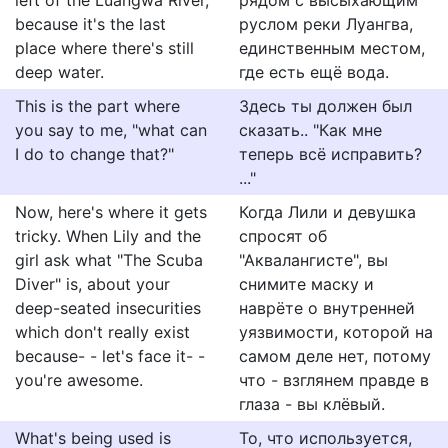
left of the Luangwa River,
рядом с высыхающим
because it's the last
руслом реки Луангва,
place where there's still
единственным местом,
deep water.
где есть ещё вода.
This is the part where
Здесь ты должен был
you say to me, "what can
сказать.. "Как мне
I do to change that?"
теперь всё исправить?
..."
Now, here's where it gets
Когда Лили и девушка
tricky. When Lily and the
спросят об
girl ask what "The Scuba
"Аквалангисте", вы
Diver" is, about your
снимите маску и
deep-seated insecurities
наврёте о внутренней
which don't really exist
уязвимости, которой на
because- - let's face it- -
самом деле нет, потому
you're awesome.
что - взглянем правде в
глаза - вы клёвый.
What's being used is
То, что используется,