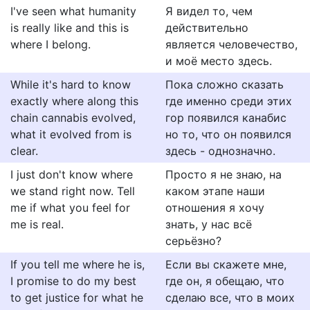
I've seen what humanity
Я видел то, чем
is really like and this is
действительно
where I belong.
является человечество,
и моё место здесь.
While it's hard to know
Пока сложно сказать
exactly where along this
где именно среди этих
chain cannabis evolved,
гор появился канабис
what it evolved from is
но то, что он появился
clear.
здесь - однозначно.
I just don't know where
Просто я не знаю, на
we stand right now. Tell
каком этапе наши
me if what you feel for
отношения я хочу
me is real.
знать, у нас всё
серьёзно?
If you tell me where he is,
Если вы скажете мне,
I promise to do my best
где он, я обещаю, что
to get justice for what he
сделаю все, что в моих