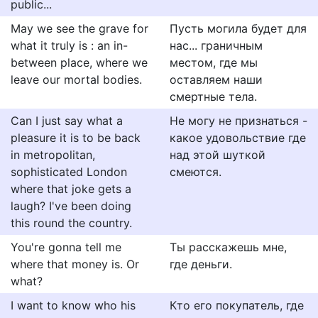
public...
May we see the grave for
Пусть могила будет для
what it truly is : an in-
нас... граничным
between place, where we
местом, где мы
leave our mortal bodies.
оставляем наши
смертные тела.
Can I just say what a
Не могу не признаться -
pleasure it is to be back
какое удовольствие где
in metropolitan,
над этой шуткой
sophisticated London
смеются.
where that joke gets a
laugh? I've been doing
this round the country.
You're gonna tell me
Ты расскажешь мне,
where that money is. Or
где деньги.
what?
I want to know who his
Кто его покупатель, где