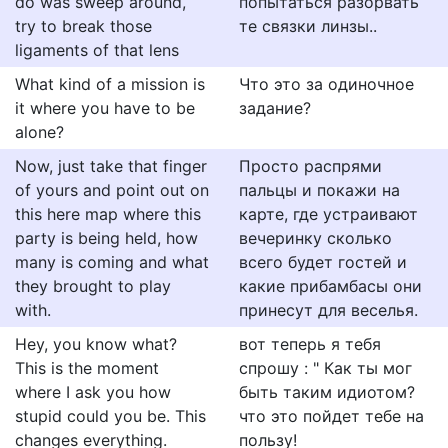
do was sweep around,
попытаться разорвать
try to break those
те связки линзы..
ligaments of that lens
What kind of a mission is
Что это за одиночное
it where you have to be
задание?
alone?
Now, just take that finger
Просто распрями
of yours and point out on
пальцы и покажи на
this here map where this
карте, где устраивают
party is being held, how
вечеринку сколько
many is coming and what
всего будет гостей и
they brought to play
какие прибамбасы они
with.
принесут для веселья.
Hey, you know what?
вот теперь я тебя
This is the moment
спрошу : " Как ты мог
where I ask you how
быть таким идиотом?
stupid could you be. This
что это пойдет тебе на
changes everything.
пользу!