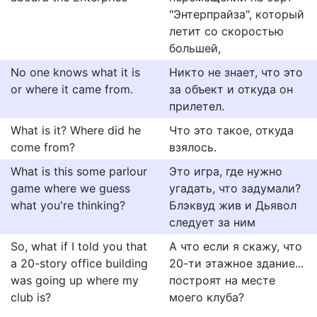
"Энтерпрайза", который
летит со скоростью
большей,
No one knows what it is
Никто не знает, что это
or where it came from.
за объект и откуда он
прилетел.
What is it? Where did he
Что это такое, откуда
come from?
взялось.
What is this some parlour
Это игра, где нужно
game where we guess
угадать, что задумали?
what you're thinking?
Блэквуд жив и Дьявол
следует за ним
So, what if I told you that
А что если я скажу, что
a 20-story office building
20-ти этажное здание...
was going up where my
построят на месте
club is?
моего клуба?