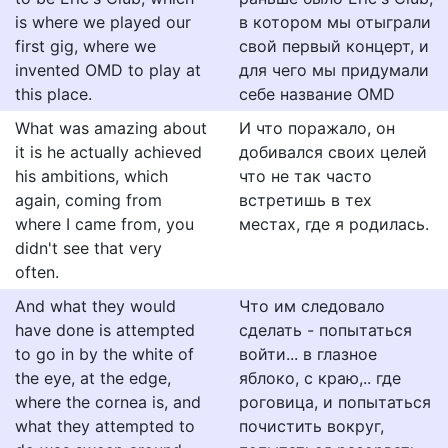
is where we played our
в котором мы отыграли
first gig, where we
свой первый концерт, и
invented OMD to play at
для чего мы придумали
this place.
себе название OMD
What was amazing about
И что поражало, он
it is he actually achieved
добивался своих целей
his ambitions, which
что не так часто
again, coming from
встретишь в тех
where I came from, you
местах, где я родилась.
didn't see that very
often.
And what they would
Что им следовало
have done is attempted
сделать - попытаться
to go in by the white of
войти... в глазное
the eye, at the edge,
яблоко, с краю,.. где
where the cornea is, and
роговица, и попытаться
what they attempted to
почистить вокруг,