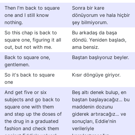
Then I'm back to square
Sonra bir kare
one and I still know
dönüyorum ve hala hiçbir
nothing.
şey bilmiyorum.
So this chap is back to
Bu arkadaş da başa
square one, figuring it all
döndü. Yeniden başladı,
out, but not with me.
ama bensiz.
Back to square one,
Baştan başlıyoruz beyler.
gentlemen.
So it's back to square
Kısır döngüye giriyor.
one
And get five or six
Beş altı denek bulup, en
subjects and go back to
baştan başlayacağız... bu
square one with them
maddenin dozunu
and step up the doses of
giderek artıracağız... ve
the drug in a graduated
sonuçları, Eddie'nin
fashion and check them
verileriyle