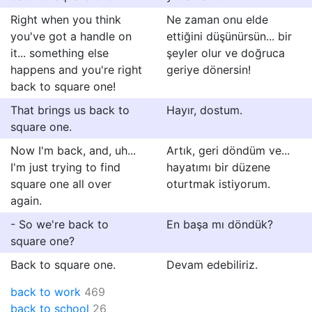
Right when you think
Ne zaman onu elde
you've got a handle on
ettiğini düşünürsün... bir
it... something else
şeyler olur ve doğruca
happens and you're right
geriye dönersin!
back to square one!
That brings us back to
Hayır, dostum.
square one.
Now I'm back, and, uh...
Artık, geri döndüm ve...
I'm just trying to find
hayatımı bir düzene
square one all over
oturtmak istiyorum.
again.
- So we're back to
En başa mı döndük?
square one?
Back to square one.
Devam edebiliriz.
back to work
469
back to school
26