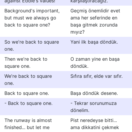
against Eddie's values!
karşılaştıracağız.
Background's important,
Geçmiş önemlidir evet
but must we always go
ama her seferinde en
back to square one?
başa gitmek zorunda
mıyız?
So we're back to square
Yani ilk başa döndük.
one.
Then we're back to
O zaman yine en başa
square one.
döndük.
We're back to square
Sıfıra sıfır, elde var sıfır.
one.
Back to square one.
Başa döndük desene.
- Back to square one.
- Tekrar sorunumuza
dönelim.
The runway is almost
Pist neredeyse bitti...
finished... but let me
ama dikkatini çekmek