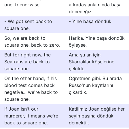
one, friend-wise.
arkadaş anlamında başa
döneceğiz.
- We got sent back to
- Yine başa döndük.
square one.
So, we are back to
Harika. Yine başa döndük
square one, back to zero.
öyleyse.
But for right now, the
Ama şu an için,
Scarrans are back to
Skarralılar köşelerine
square one.
çekildi.
On the other hand, if his
Öğretmen gibi. Bu arada
blood test comes back
Russo'nun kayıtlarını
negative... we're back to
çıkardık.
square one.
If Joan isn't our
Katilimiz Joan değilse her
murderer, it means we're
şeyin başına döndük
back to square one.
demektir.