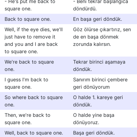
- He's put me back to
- Beni tekrar başlangıca
square one.
döndürdü.
Back to square one.
En başa geri döndük.
Well, if the eye dies, we'll
Göz ölürse çıkartırız, sen
just have to remove it
de en başa dönmek
and you and I are back
zorunda kalırsın.
to square one.
We're back to square
Tekrar birinci aşamaya
one.
döndük.
I guess I'm back to
Sanırım birinci çembere
square one.
geri dönüyorum
So where back to square
O halde 1. kareye geri
one.
döndük.
Then, we're back to
O halde yine başa
square one.
dönüyoruz.
Well, back to square one.
Başa geri döndük.