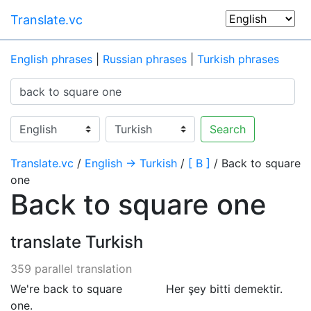
Translate.vc
English phrases
|
Russian phrases
|
Turkish phrases
Search
Translate.vc
/
English → Turkish
/
[ B ]
/ Back to square
one
Back to square one
translate Turkish
359 parallel translation
We're back to square
Her şey bitti demektir.
one.