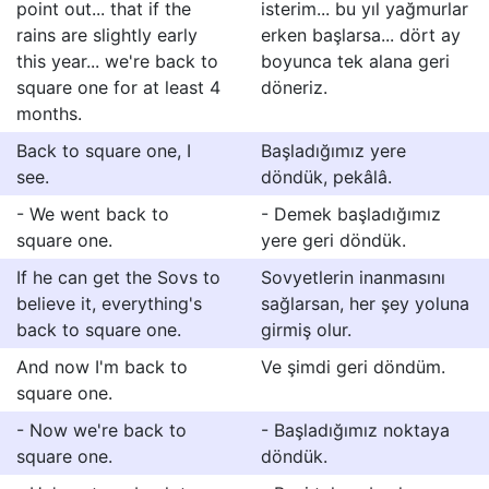
point out... that if the
isterim... bu yıl yağmurlar
rains are slightly early
erken başlarsa... dört ay
this year... we're back to
boyunca tek alana geri
square one for at least 4
döneriz.
months.
Back to square one, I
Başladığımız yere
see.
döndük, pekâlâ.
- We went back to
- Demek başladığımız
square one.
yere geri döndük.
If he can get the Sovs to
Sovyetlerin inanmasını
believe it, everything's
sağlarsan, her şey yoluna
back to square one.
girmiş olur.
And now I'm back to
Ve şimdi geri döndüm.
square one.
- Now we're back to
- Başladığımız noktaya
square one.
döndük.