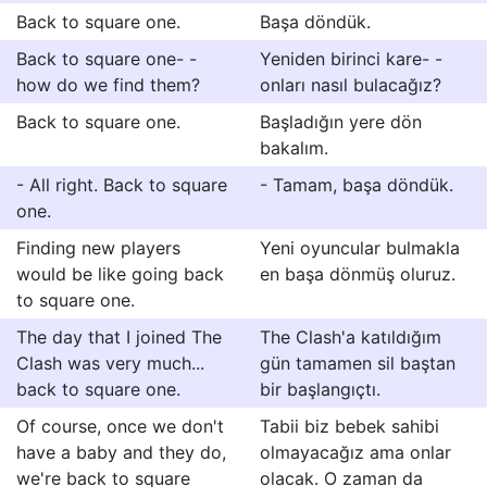
Back to square one.
Başa döndük.
Back to square one- -
Yeniden birinci kare- -
how do we find them?
onları nasıl bulacağız?
Back to square one.
Başladığın yere dön
bakalım.
- All right. Back to square
- Tamam, başa döndük.
one.
Finding new players
Yeni oyuncular bulmakla
would be like going back
en başa dönmüş oluruz.
to square one.
The day that I joined The
The Clash'a katıldığım
Clash was very much...
gün tamamen sil baştan
back to square one.
bir başlangıçtı.
Of course, once we don't
Tabii biz bebek sahibi
have a baby and they do,
olmayacağız ama onlar
we're back to square
olacak. O zaman da