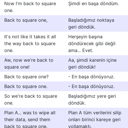
Now I'm back to square
Şimdi en başa döndüm.
one.
Back to square one,
Başladığımız noktaya
geri döndük.
It's not like it takes it all
Herşeyin başına
the way back to square
döndürecek gibi değil
one.
ama... Evet.
Aw, now we're back to
Aa, şimdi karenin içine
square one!
geri döndük!
Back to square one?
- En başa dönüyoruz.
Back to square one.
- En başa dönüyoruz.
So we're back to square
Başladığımız yere geri
one.
döndük.
Plan A... was to wipe all
Plan A tüm verilerini silip
their data, send them
onları birinci kareye geri
back to square one.
yollamaktı.