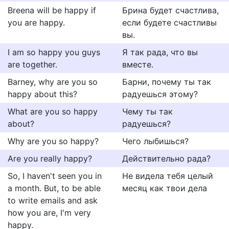
Breena will be happy if
Брина будет счастлива,
you are happy.
если будете счастливы
вы.
I am so happy you guys
Я так рада, что вы
are together.
вместе.
Barney, why are you so
Барни, почему ты так
happy about this?
радуешься этому?
What are you so happy
Чему ты так
about?
радуешься?
Why are you so happy?
Чего лыбишься?
Are you really happy?
Действительно рада?
So, I haven't seen you in
Не видела тебя целый
a month. But, to be able
месяц как твои дела
to write emails and ask
how you are, I'm very
happy.