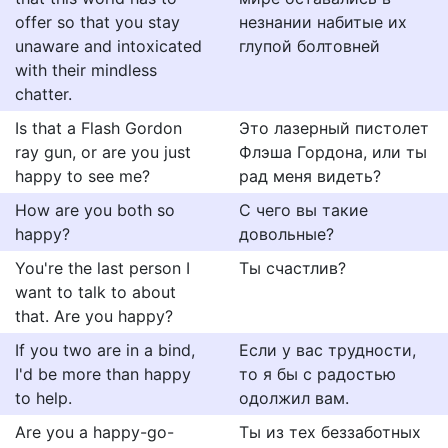
offer so that you stay
незнании набитые их
unaware and intoxicated
глупой болтовней
with their mindless
chatter.
Is that a Flash Gordon
Это лазерный пистолет
ray gun, or are you just
Флэша Гордона, или ты
happy to see me?
рад меня видеть?
How are you both so
С чего вы такие
happy?
довольные?
You're the last person I
Ты счастлив?
want to talk to about
that. Are you happy?
If you two are in a bind,
Если у вас трудности,
I'd be more than happy
то я бы с радостью
to help.
одолжил вам.
Are you a happy-go-
Ты из тех беззаботных