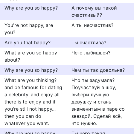
Why are you so happy?
А почему вы такой
счастливый?
You're not happy, are
А ты несчастлив?
you?
Are you that happy?
Ты счастлива?
What are you so happy
Чего лыбишься?
about?
Why are you so happy?
Чем ты так довольна?
What are you thinking?
Что ты задумала?
and be famous for dating
Поучаствуй в шоу,
a celebrity. and enjoy all
выбери лучшую
there is to enjoy and if
девушку и стань
you're still not happy...
знаменитым в паре со
then you can do
звездой. Сделай всё,
whatever you want.
что нужно.
Why are you so happy
Ты чего такая