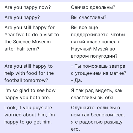
Are you happy now?
Сейчас довольны?
Are you happy?
Вы счастливы?
Are you still happy for
Вы все еще
Year five to do a visit to
поддерживаете, чтобы
the Science Museum
пятый класс пошел в
after half term?
Научный Музей во
втором полугодии?
Are you still happy to
- Ты поможешь завтра
help with food for the
с угощением на матче?
football tomorrow?
- Да.
I'm so glad to see how
Я так рад видеть, как
happy you both are.
счастливы вы оба.
Look, if you guys are
Слушайте, если вы о
worried about him, I'm
нем так беспокоитесь,
happy to go get him.
я с радостью разыщу
его.