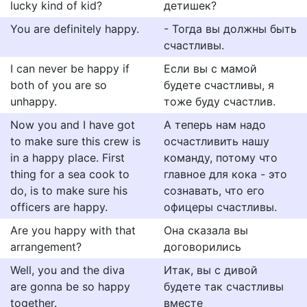
lucky kind of kid?
детишек?
You are definitely happy.
- Тогда вы должны быть
счастливы.
I can never be happy if
Если вы с мамой
both of you are so
будете счастливы, я
unhappy.
тоже буду счастлив.
Now you and I have got
А теперь нам надо
to make sure this crew is
осчастливить нашу
in a happy place. First
команду, потому что
thing for a sea cook to
главное для кока - это
do, is to make sure his
сознавать, что его
officers are happy.
офицеры счастливы.
Are you happy with that
Она сказала вы
arrangement?
договорились
Well, you and the diva
Итак, вы с дивой
are gonna be so happy
будете так счастливы
together.
вместе