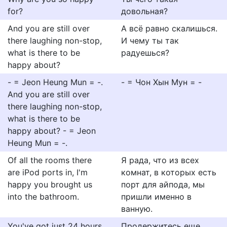
for?
довольная?
And you are still over
А всё равно скалишься.
there laughing non-stop,
И чему ты так
what is there to be
радуешься?
happy about?
- = Jeon Heung Mun = -.
- = Чон Хын Мун = -
And you are still over
there laughing non-stop,
what is there to be
happy about? - = Jeon
Heung Mun = -.
Of all the rooms there
Я рада, что из всех
are iPod ports in, I'm
комнат, в которых есть
happy you brought us
порт для айпода, мы
into the bathroom.
пришли именно в
ванную.
You've got just 24 hours
Продержитесь еще