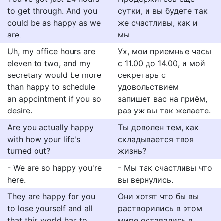
to get through. And you
сутки, и вы будете так
could be as happy as we
же счастливы, как и
are.
мы.
Uh, my office hours are
Ух, мои приемные часы
eleven to two, and my
с 11.00 до 14.00, и мой
secretary would be more
секретарь с
than happy to schedule
удовольствием
an appointment if you so
запишет вас на приём,
desire.
раз уж вы так желаете.
Are you actually happy
Ты доволен тем, как
with how your life's
складывается твоя
turned out?
жизнь?
- We are so happy you're
- Мы так счастливы что
here.
вы вернулись.
They are happy for you
Они хотят что бы вы
to lose yourself and all
растворились в этом
that this world has to
мире оставались в