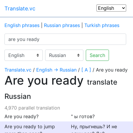
Translate.vc
English phrases
|
Russian phrases
|
Turkish phrases
Search
Translate.vc
/
English → Russian
/
[ A ]
/ Are you ready
Are you ready
translate
Russian
4,970 parallel translation
Are you ready?
" ы готов?
Are you ready to jump
Ну, прыгнешь? И не