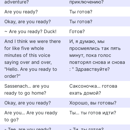
adventure?
приключению?
Are you ready?
Ты готов?
Okay, are you ready?
Ты готов?
~ Are you ready? Duck!
Готов?
And I think we were there
И, я думаю, мы
for like five whole
просмеялись так пять
minutes of this voice
минут, пока голос
saying over and over,
повторял снова и снова
"Hello. Are you ready to
: " Здравствуйте?
order?"
Sassenach... are you
Саксоночка... готова
ready to go home?
ехать домой?
Okay, are you ready?
Хорошо, вы готовы?
Are you... Are you ready
Ты... ты готов идти?
to go?
- Tee, are you ready?
- Ти, ты готов?