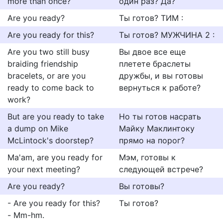
more than once?
один раз? Да?
Are you ready?
Ты готов? ТИМ :
Are you ready for this?
Ты готов? МУЖЧИНА 2 :
Are you two still busy
Вы двое все еще
braiding friendship
плетете браслеты
bracelets, or are you
дружбы, и вы готовы
ready to come back to
вернуться к работе?
work?
But are you ready to take
Но ты готов насрать
a dump on Mike
Майку Маклинтоку
McLintock's doorstep?
прямо на порог?
Ma'am, are you ready for
Мэм, готовы к
your next meeting?
следующей встрече?
Are you ready?
Вы готовы?
- Are you ready for this?
Ты готов?
- Mm-hm.