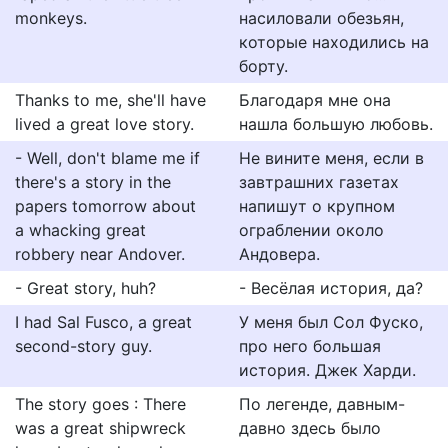
monkeys.
насиловали обезьян,
которые находились на
борту.
Thanks to me, she'll have
Благодаря мне она
lived a great love story.
нашла большую любовь.
- Well, don't blame me if
Не вините меня, если в
there's a story in the
завтрашних газетах
papers tomorrow about
напишут о крупном
a whacking great
ограблении около
robbery near Andover.
Андовера.
- Great story, huh?
- Весёлая история, да?
I had Sal Fusco, a great
У меня был Сол Фуско,
second-story guy.
про него большая
история. Джек Харди.
The story goes : There
По легенде, давным-
was a great shipwreck
давно здесь было