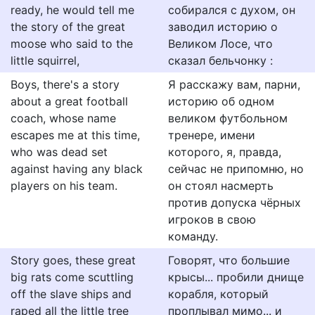
ready, he would tell me
собирался с духом, он
the story of the great
заводил историю о
moose who said to the
Великом Лосе, что
little squirrel,
сказал бельчонку :
Boys, there's a story
Я расскажу вам, парни,
about a great football
историю об одном
coach, whose name
великом футбольном
escapes me at this time,
тренере, имени
who was dead set
которого, я, правда,
against having any black
сейчас не припомню, но
players on his team.
он стоял насмерть
против допуска чёрных
игроков в свою
команду.
Story goes, these great
Говорят, что большие
big rats come scuttling
крысы... пробили днище
off the slave ships and
корабля, который
raped all the little tree
проплывал мимо... и