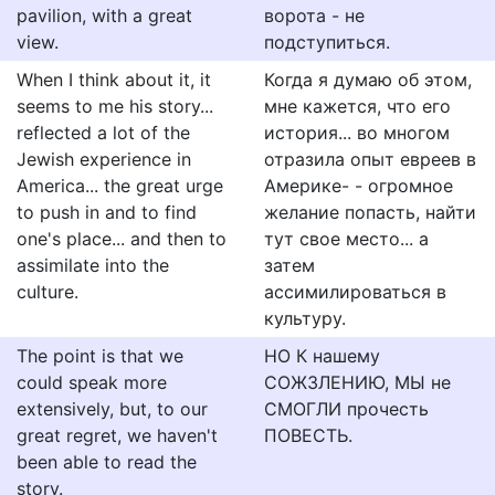
pavilion, with a great
ворота - не
view.
подступиться.
When I think about it, it
Когда я думаю об этом,
seems to me his story...
мне кажется, что его
reflected a lot of the
история... во многом
Jewish experience in
отразила опыт евреев в
America... the great urge
Америке- - огромное
to push in and to find
желание попасть, найти
one's place... and then to
тут свое место... а
assimilate into the
затем
culture.
ассимилироваться в
культуру.
The point is that we
НО К нашему
could speak more
СОЖЗЛЕНИЮ, МЫ не
extensively, but, to our
СМОГЛИ прочесть
great regret, we haven't
ПОВЕСТЬ.
been able to read the
story.