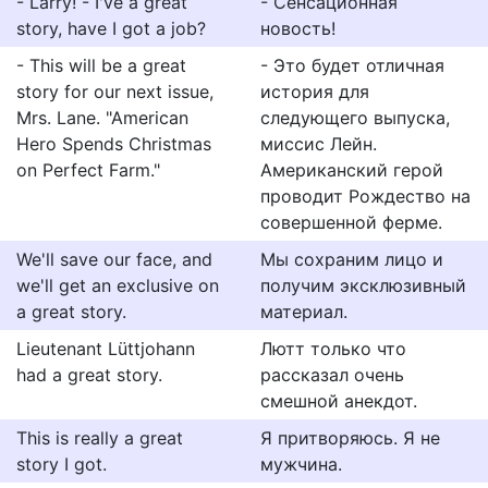
- Larry! - I've a great
- Сенсационная
story, have I got a job?
новость!
- This will be a great
- Это будет отличная
story for our next issue,
история для
Mrs. Lane. "American
следующего выпуска,
Hero Spends Christmas
миссис Лейн.
on Perfect Farm."
Американский герой
проводит Рождество на
совершенной ферме.
We'll save our face, and
Мы сохраним лицо и
we'll get an exclusive on
получим эксклюзивный
a great story.
материал.
Lieutenant Lüttjohann
Лютт только что
had a great story.
рассказал очень
смешной анекдот.
This is really a great
Я притворяюсь. Я не
story I got.
мужчина.