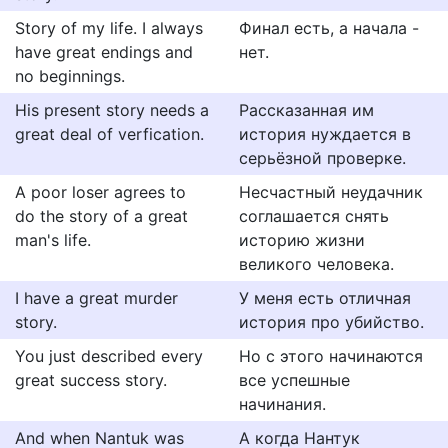
Story of my life. I always
Финал есть, а начала -
have great endings and
нет.
no beginnings.
His present story needs a
Рассказанная им
great deal of verfication.
история нуждается в
серьёзной проверке.
A poor loser agrees to
Несчастный неудачник
do the story of a great
соглашается снять
man's life.
историю жизни
великого человека.
I have a great murder
У меня есть отличная
story.
история про убийство.
You just described every
Но с этого начинаются
great success story.
все успешные
начинания.
And when Nantuk was
А когда Нантук