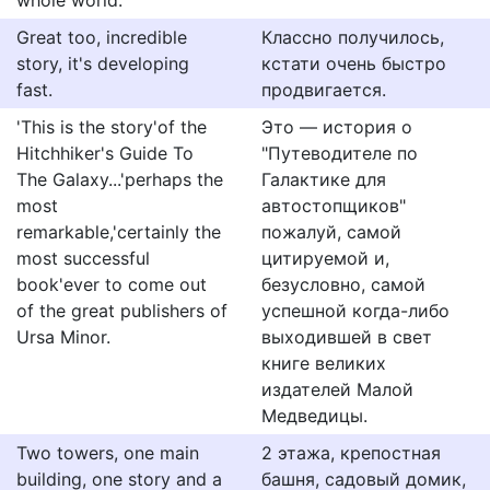
whole world.
Great too, incredible
Классно получилось,
story, it's developing
кстати очень быстро
fast.
продвигается.
'This is the story'of the
Это — история о
Hitchhiker's Guide To
"Путеводителе по
The Galaxy...'perhaps the
Галактике для
most
автостопщиков"
remarkable,'certainly the
пожалуй, самой
most successful
цитируемой и,
book'ever to come out
безусловно, самой
of the great publishers of
успешной когда-либо
Ursa Minor.
выходившей в свет
книге великих
издателей Малой
Медведицы.
Two towers, one main
2 этажа, крепостная
building, one story and a
башня, садовый домик,