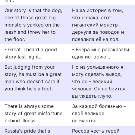
him.
Our story is that the dog,
Наша история в том,
one of those great big
что собака, этот
monsters yanked on the
гигантский монстр
leash and threw her to
дернула за поводок и
the floor.
повалила её на пол.
- Great. I heard a good
- Вчера мне рассказали
story last night...
одну историю...
But judging from your
Но из услышанного я
story, he must be a great
могу сделать вывод,
man who doesn't care if
что он - великий
you think he's a fool.
человек. Он не боится
выглядеть глупо.
There is always some
За каждой болезнью –
story of great misfortune
своё великое
behind illness.
несчастье.
Russia's pride that's
Россов честь герой