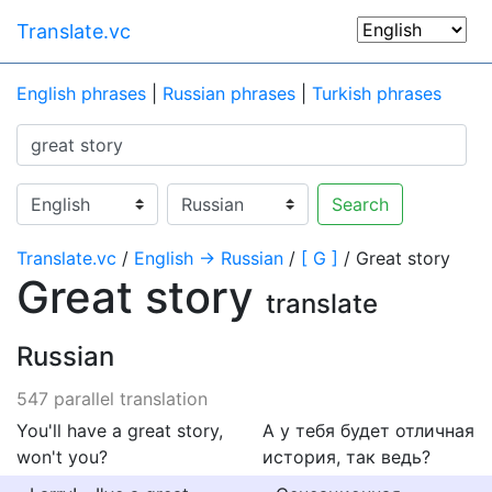
Translate.vc
English phrases
|
Russian phrases
|
Turkish phrases
Search
Translate.vc
/
English → Russian
/
[ G ]
/ Great story
Great story
translate
Russian
547 parallel translation
You'll have a great story,
А у тебя будет отличная
won't you?
история, так ведь?