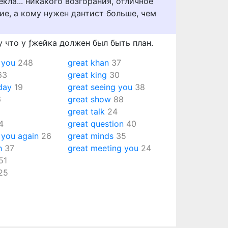
кла... никакого возгорания, отличное
е, а кому нужен дантист больше, чем
 чтo y ƒжeйкa дoлжeн был быть плaн.
 you
248
great khan
37
63
great king
30
day
19
great seeing you
38
6
great show
88
great talk
24
4
great question
40
 you again
26
great minds
35
h
37
great meeting you
24
51
25