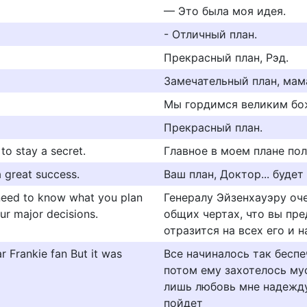
— Это была моя идея.
- Отличный план.
Прекрасный план, Рэд.
Замечательный план, мама
Мы гордимся великим бо
Прекрасный план.
to stay a secret.
Главное в моем плане пол
a great success.
Ваш план, Доктор... буде
 need to know what you plan
Генералу Эйзенхауэру оче
our major decisions.
общих чертах, что вы пред
отразится на всех его и
ar Frankie fan But it was
Все начиналось так беспе
потом ему захотелось му
лишь любовь мне надежду
пойдет