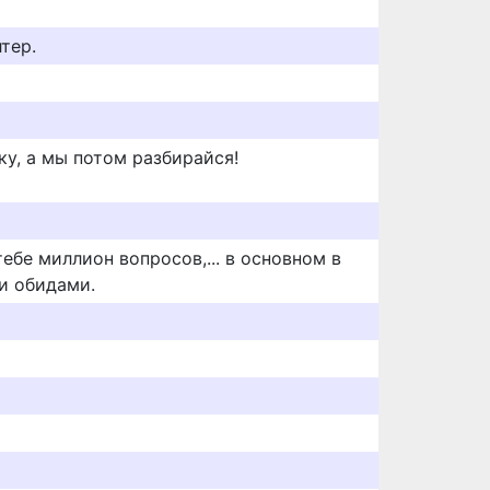
лтер.
ку, а мы потом разбирайся!
тебе миллион вопросов,... в основном в
и обидами.