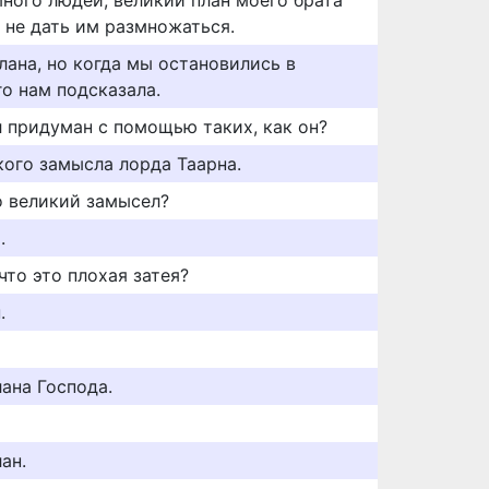
много людей, великий план моего брата
 не дать им размножаться.
лана, но когда мы остановились в
го нам подсказала.
л придуман с помощью таких, как он?
кого замысла лорда Таарна.
о великий замысел?
.
что это плохая затея?
.
лана Господа.
ан.