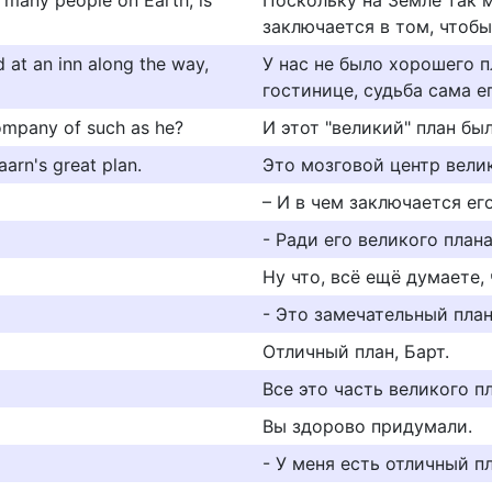
o many people on Earth, is
Поскольку на Земле так 
заключается в том, чтобы
 at an inn along the way,
У нас не было хорошего п
гостинице, судьба сама е
company of such as he?
И этот "великий" план бы
aarn's great plan.
Это мозговой центр вели
– И в чем заключается ег
- Ради его великого плана
Ну что, всё ещё думаете, 
- Это замечательный план
Отличный план, Барт.
Все это часть великого п
Вы здорово придумали.
- У меня есть отличный пл