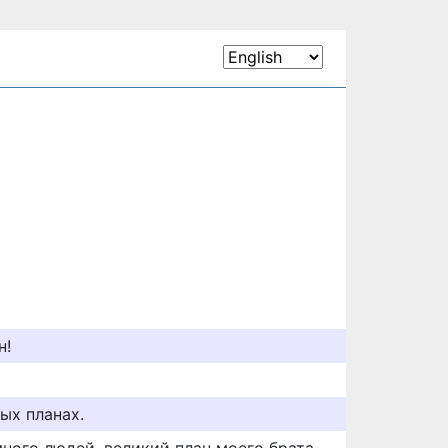
н!
ых планах.