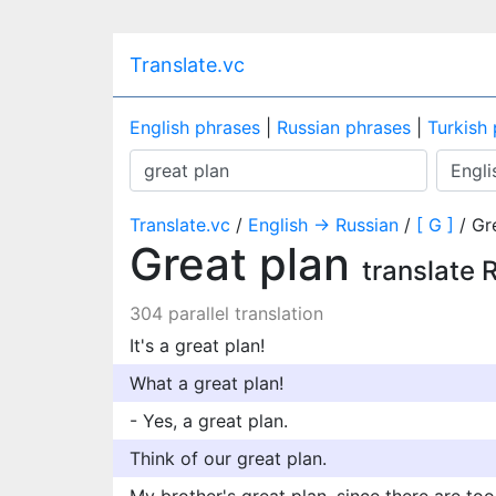
Translate.vc
English phrases
|
Russian phrases
|
Turkish
Translate.vc
/
English → Russian
/
[ G ]
/ Gr
Great plan
translate 
304 parallel translation
It's a great plan!
What a great plan!
- Yes, a great plan.
Think of our great plan.