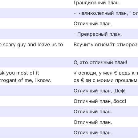
Грандиозный план.
- ¬ еликолепный план, " о
Отличный план.
- Прекрасный план.
e scary guy and leave us to
Всучить огнемёт отмороз
О, это отличный план!
ask you most of it
√ осподи, у мен € ведь к 
rrogant of me, I know.
св € зи с моими прошльм
Отличный план, Шеф!
Отличный план, босс!
Отличный план.
Отличный план.
Отличный план.