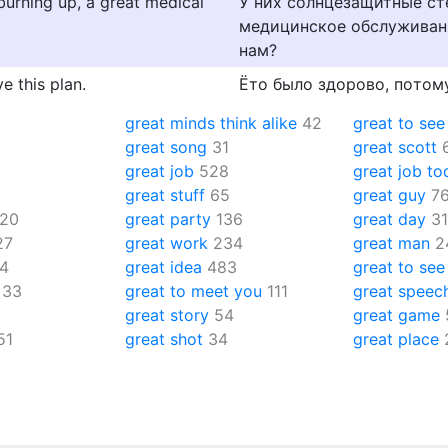
urning up, a great medical
У них солнцезащитные сте
медицинское обслуживани
нам?
e this plan.
Ётo былo здopoвo, пoтoмy
great minds think alike
42
great to see
great song
31
great scott
great job
528
great job to
great stuff
65
great guy
7
20
great party
136
great day
31
27
great work
234
great man
2
4
great idea
483
great to see
33
great to meet you
111
great speec
great story
54
great game
51
great shot
34
great place