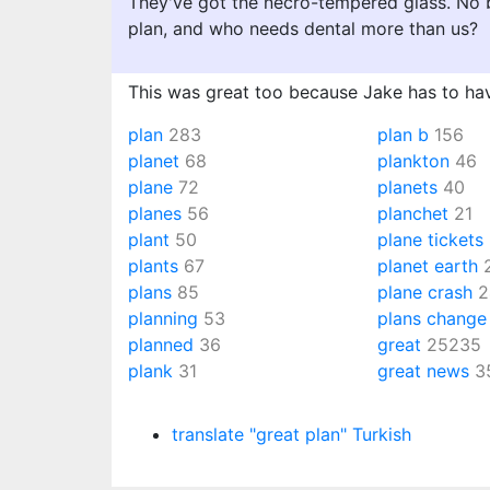
They've got the necro-tempered glass. No b
plan, and who needs dental more than us?
This was great too because Jake has to hav
plan
283
plan b
156
planet
68
plankton
46
plane
72
planets
40
planes
56
planchet
21
plant
50
plane tickets
plants
67
planet earth
plans
85
plane crash
2
planning
53
plans change
planned
36
great
25235
plank
31
great news
3
translate "great plan" Turkish