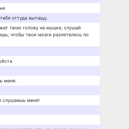
ня
 тебя оттуда вытащу.
жат твою голову на мушке, слушай
ешь, чтобы твои мозги разлетелись по
уйста.
ь меня.
е слушаешь меня!