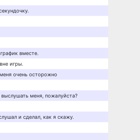
секундочку.
 график вместе.
вне игры.
 меня очень осторожно
ы выслушать меня, пожалуйста?
слушал и сделал, как я скажу.