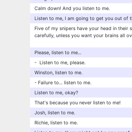
Calm down! And you listen to me.
Listen to me, I am going to get you out of t
Five of my snipers have your head in their 
carefully, unless you want your brains all ov
Please, listen to me...
- ­ Listen to me, please.
Winston, listen to me.
- Failure to... listen to me.
Listen to me, okay?
That's because you never listen to me!
Josh, listen to me.
Richie, listen to me.