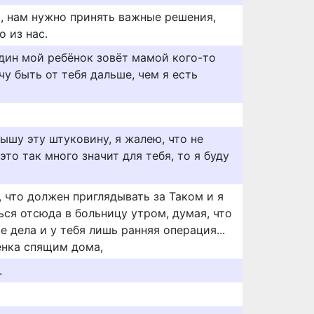
ы, нам нужно принять важные решения,
 из нас.
один мой ребёнок зовёт мамой кого-то
чу быть от тебя дальше, чем я есть
лышу эту штуковину, я жалею, что не
это так много значит для тебя, то я буду
, что должен приглядывать за Таком и я
ься отсюда в больницу утром, думая, что
е дела и у тебя лишь ранняя операция...
енка спящим дома,
.