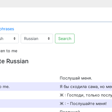
 phrases
Search
ten to me
te Russian
Послушай меня.
to me.
Я бы сходила сама, но ме
Ж : Господи, только посл
Ж : - Послушайте меня!