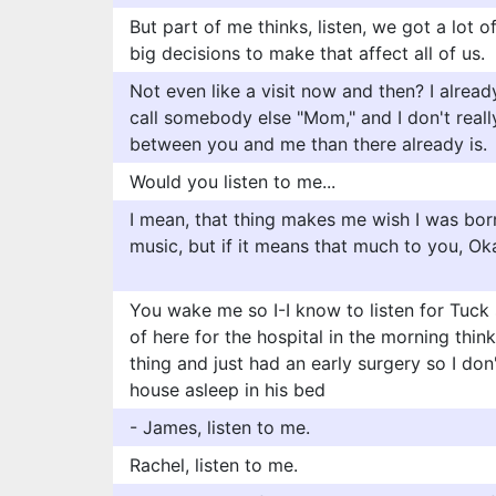
But part of me thinks, listen, we got a lot 
big decisions to make that affect all of us.
Not even like a visit now and then? I alread
call somebody else "Mom," and I don't real
between you and me than there already is.
Would you listen to me...
I mean, that thing makes me wish I was born
music, but if it means that much to you, Okay. 
You wake me so I-I know to listen for Tuck 
of here for the hospital in the morning thi
thing and just had an early surgery so I don'
house asleep in his bed
- James, listen to me.
Rachel, listen to me.