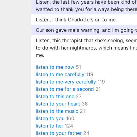
Listen, the last few years have been kind of
wanted to thank you for always being there
Listen, I think Charlotte's on to me.
Our son gave me a warning, and I'm going to 
Listen, this therapist that she's seeing, see
to do with her nightmares, which means I 
me.
listen to me now
51
listen to me carefully
119
listen to me very carefully
119
listen to me for a second
21
listen to this one
27
listen to your heart
36
listen to the music
21
listen to you
160
listen to her
124
listen to your father
24