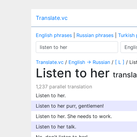
Translate.vc
English phrases
|
Russian phrases
|
Turkish
Translate.vc
/
English → Russian
/
[ L ]
/ Lis
Listen to her
transl
1,237 parallel translation
Listen to her.
Listen to her purr, gentlemen!
Listen to her. She needs to work.
Listen to her talk.