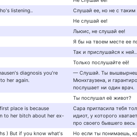
Не слушай её!
o's listening..
Слушай ее, но не с таким
Не слушай ее!
Льюис, не слушай ее!
Я бы на твоем месте ее п
Так и прислушайся к ней..
Только послушайте её!
hausen's diagnosis you're
— Слушай. Ты вышвырнеш
 to her again.
Мюнхгаузена, и гарантиро
послушает ни один врач.
Ты послушал её живот?
first place is because
Сара пригласила тебя тол
en to her bitch about her ex-
идиот, у которого хватае
про своего бывшего весь 
ghs ) But if you know what's
Но если ты понимаешь, ка