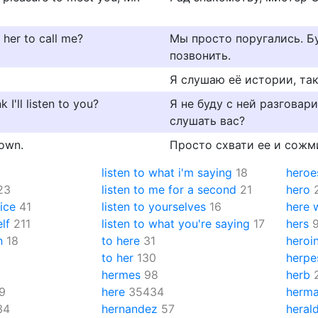
k her to call me?
Мы просто поругались. Б
позвонить.
Я слушаю её истории, так
 I'll listen to you?
Я не буду с ней разговари
слушать вас?
down.
Просто схвати ее и сожм
listen to what i'm saying
18
heroe
23
listen to me for a second
21
hero
ice
41
listen to yourselves
16
here 
lf
211
listen to what you're saying
17
hers
n
18
to here
31
heroi
to her
130
herpe
hermes
98
herb
9
here
35434
herm
34
hernandez
57
heral