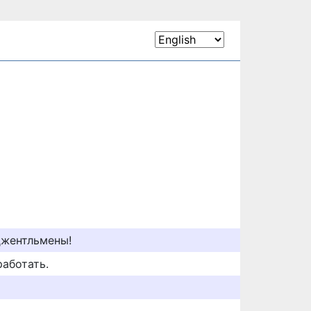
джентльмены!
работать.