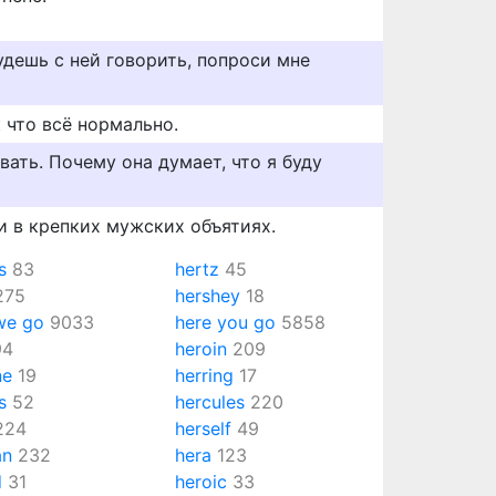
удешь с ней говорить, попроси мне
 что всё нормально.
вать. Почему она думает, что я буду
и в крепких мужских объятиях.
s
83
hertz
45
275
hershey
18
we go
9033
here you go
5858
94
heroin
209
ne
19
herring
17
s
52
hercules
220
224
herself
49
an
232
hera
123
d
31
heroic
33