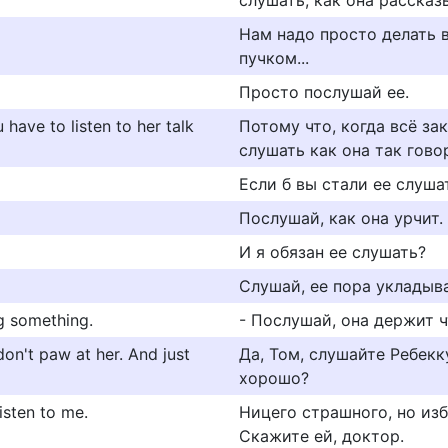
слушать, как она рассказ
Нам надо просто делать в
пучком...
Просто послушай ее.
 have to listen to her talk
Потому что, когда всё за
слушать как она так гово
Если б вы стали ее слуша
Послушай, как она урчит.
И я обязан ее слушать?
Слушай, ее пора укладыва
ng something.
- Послушай, она держит ч
don't paw at her. And just
Да, Том, слушайте Ребекку
хорошо?
isten to me.
Ницего страшного, но из
Скажите ей, доктор.