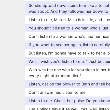
So she tiptoed downstairs to make a telep
was about. And they followed her down to li
Listen to me, Marco. Maia is inside, and I ne
You shouldn't listen to a woman who's just
Don't listen to a woman who's had her hear
If you want to see her again, listen carefully
But listen, I'm gonna have to talk to her a lo
Well, I wish you'd listen to me. " Just becaus
Who was the one who let you sleep in her b
every night after mom died?
Listen, get on the blower to Beth and tell h
Don't answer her. Listen to me.
Listen to me. Check her pulse. Do you kno
Her siblings have it as well. Yes, well, liste