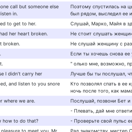
hone call but someone else
Поэтому спустилась на цы
sten in.
был рядом, выследил ее 
ed to get to her.
Слушай, Марко, Майя в зд
 had her heart broken.
Не стоит слушать женщин
t broken.
Не слушай женщину с ра
.
Если ты хочешь снова ее 
t.
" олько мне, возможно, п
e I didn't carry her
Лучше бы ты послушал, чт
ed, and listen to you snore
Кто позволял спать в ее 
ночь после того, как мам
er where we are.
Послушай, позвони Бет и 
- Плевать, дай мне ответи
w how to do that?
- Проверьте свой пульс ее
n, pleasure to meet you, Mr.
Рад знакомству, мистер С