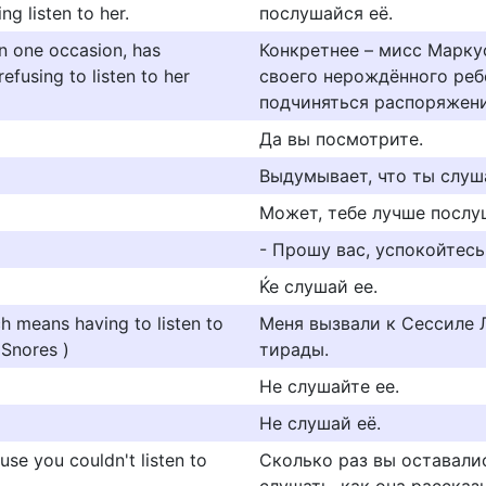
ng listen to her.
послушайся её.
n one occasion, has
Конкретнее – мисс Марку
efusing to listen to her
своего нерождённого реб
подчиняться распоряжени
Да вы посмотрите.
Выдумывает, что ты слуш
Может, тебе лучше послуш
- Прошу вас, успокойтесь
Ќе слушай ее.
ch means having to listen to
Меня вызвали к Сессиле 
 Snores )
тирады.
Не слушайте ее.
Не слушай её.
se you couldn't listen to
Сколько раз вы оставалис