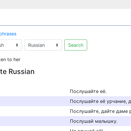
 phrases
Search
ten to her
ate Russian
Послушайте её.
Послушайте её урчание, 
Послушайте, дайте даме 
Послушай малышку.