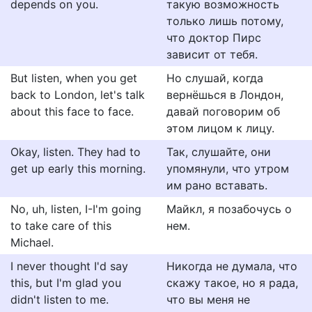
depends on you.
такую возможность
только лишь потому,
что доктор Пирс
зависит от тебя.
But listen, when you get
Но слушай, когда
back to London, let's talk
вернёшься в Лондон,
about this face to face.
давай поговорим об
этом лицом к лицу.
Okay, listen. They had to
Так, слушайте, они
get up early this morning.
упомянули, что утром
им рано вставать.
No, uh, listen, I-I'm going
Майкл, я позабочусь о
to take care of this
нем.
Michael.
I never thought I'd say
Никогда не думала, что
this, but I'm glad you
скажу такое, но я рада,
didn't listen to me.
что вы меня не