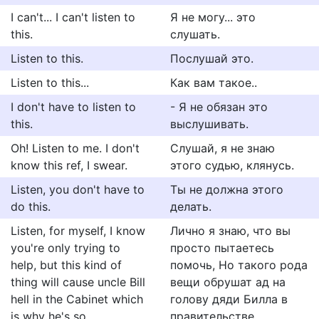
I can't... I can't listen to
Я не могу... это
this.
слушать.
Listen to this.
Послушай это.
Listen to this...
Как вам такое..
I don't have to listen to
- Я не обязан это
this.
выслушивать.
Oh! Listen to me. I don't
Слушай, я не знаю
know this ref, I swear.
этого судью, клянусь.
Listen, you don't have to
Ты не должна этого
do this.
делать.
Listen, for myself, I know
Лично я знаю, что вы
you're only trying to
просто пытаетесь
help, but this kind of
помочь, Но такого рода
thing will cause uncle Bill
вещи обрушат ад на
hell in the Cabinet which
голову дяди Билла в
is why he's so...
правительстве.