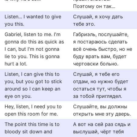
Поэтому он так...
Listen... I wanted to give
Слушай, я хочу дать
you this.
тебе это.
Gabriel, listen to me. I'm
Габриэль, послушайте,
gonna do this as quick as
я постараюсь сделать
I can, but I'm not gonna
всё очень быстро, но не
lie to you. This is gonna
буду врать вам, будет
hurt a lot.
чертовски больно.
Listen, I can give this to
Слушай, я тебе его
you, but you got to stick
отдам, но нужно будет
around so I can keep an
остаться тут, чтобы я
eye on you.
за тобой приглядел.
Hey, listen, I need you to
Слушайте, вы должны
open this room for me.
открыть мне эту дверь.
The point this time is to
А вот на сей раз сядь и
bloody sit down and
выслушай, чёрт тебя