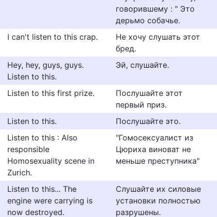
говорившему : " Это
дерьмо собачье.
I can't listen to this crap.
Не хочу слушать этот
бред.
Hey, hey, guys, guys.
Эй, слушайте.
Listen to this.
Listen to this first prize.
Послушайте этот
первый приз.
Listen to this.
Послушайте это.
Listen to this : Also
"Гомосексуалист из
responsible
Цюриха виноват не
Homosexuality scene in
меньше преступника"
Zurich.
Listen to this... The
Слушайте их силовые
engine were carrying is
установки полностью
now destroyed.
разрушены.