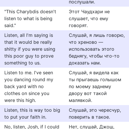
послушали.
"This Charybdis doesn't
Этот Чаудхари не
listen to what is being
слушает, что ему
said."
говорят.
Listen, all I'm saying is
Слушай, я лишь говорю,
that it would be really
что хреново —
shitty if you were using
использовать этого
this poor guy to prove
беднягу, чтобы что-то
something to us.
доказать нам.
Listen to me. I've seen
Слушай, я видела как
you dancing round my
ты прыгаешь голышом
back yard with no
по моему заднему
clothes on since you
двору вот такой
were this high.
малявкой.
Listen, this is way too big
Слушай, это чересчур,
to put your faith in.
поверить в такое.
No, listen, Josh, if I could
Нет, слушай, Джош,