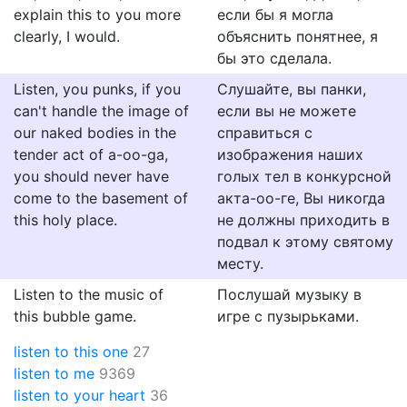
explain this to you more
если бы я могла
clearly, I would.
объяснить понятнее, я
бы это сделала.
Listen, you punks, if you
Слушайте, вы панки,
can't handle the image of
если вы не можете
our naked bodies in the
справиться с
tender act of a-oo-ga,
изображения наших
you should never have
голых тел в конкурсной
come to the basement of
акта-оо-ге, Вы никогда
this holy place.
не должны приходить в
подвал к этому святому
месту.
Listen to the music of
Послушай музыку в
this bubble game.
игре с пузырьками.
listen to this one
27
listen to me
9369
listen to your heart
36