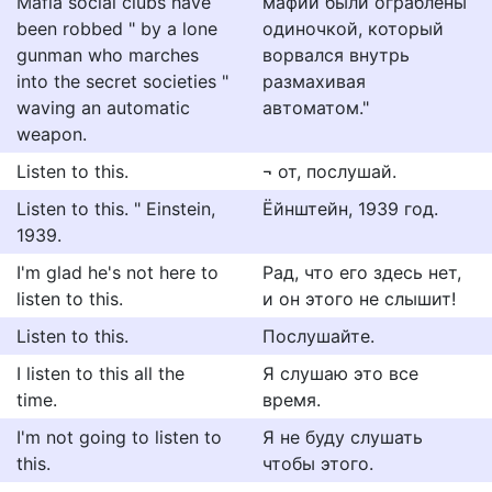
Mafia social clubs have
мафии были ограблены
been robbed " by a lone
одиночкой, который
gunman who marches
ворвался внутрь
into the secret societies "
размахивая
waving an automatic
автоматом."
weapon.
Listen to this.
¬ от, послушай.
Listen to this. " Einstein,
Ёйнштейн, 1939 год.
1939.
I'm glad he's not here to
Рад, что его здесь нет,
listen to this.
и он этого не слышит!
Listen to this.
Послушайте.
I listen to this all the
Я слушаю это все
time.
время.
I'm not going to listen to
Я не буду слушать
this.
чтобы этого.