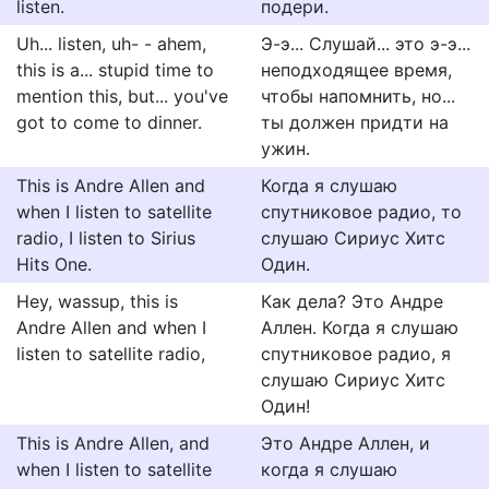
listen.
подери.
Uh... listen, uh- - ahem,
Э-э... Слушай... это э-э...
this is a... stupid time to
неподходящее время,
mention this, but... you've
чтобы напомнить, но...
got to come to dinner.
ты должен придти на
ужин.
This is Andre Allen and
Когда я слушаю
when I listen to satellite
спутниковое радио, то
radio, I listen to Sirius
слушаю Сириус Хитс
Hits One.
Один.
Hey, wassup, this is
Как дела? Это Андре
Andre Allen and when I
Аллен. Когда я слушаю
listen to satellite radio,
спутниковое радио, я
слушаю Сириус Хитс
Один!
This is Andre Allen, and
Это Андре Аллен, и
when I listen to satellite
когда я слушаю