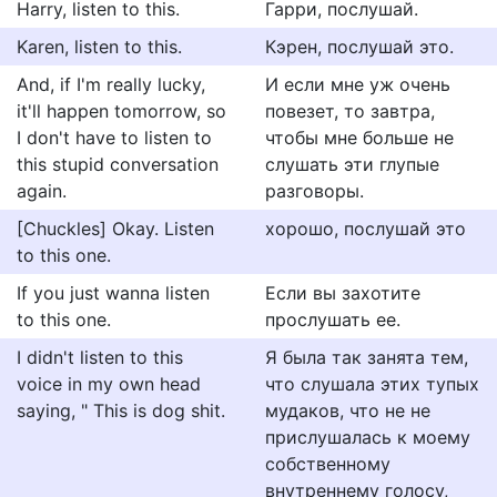
Harry, listen to this.
Гарри, послушай.
Karen, listen to this.
Кэрен, послушай это.
And, if I'm really lucky,
И если мне уж очень
it'll happen tomorrow, so
повезет, то завтра,
I don't have to listen to
чтобы мне больше не
this stupid conversation
слушать эти глупые
again.
разговоры.
[Chuckles] Okay. Listen
хорошо, послушай это
to this one.
If you just wanna listen
Если вы захотите
to this one.
прослушать ее.
I didn't listen to this
Я была так занята тем,
voice in my own head
что слушала этих тупых
saying, " This is dog shit.
мудаков, что не не
прислушалась к моему
собственному
внутреннему голосу,