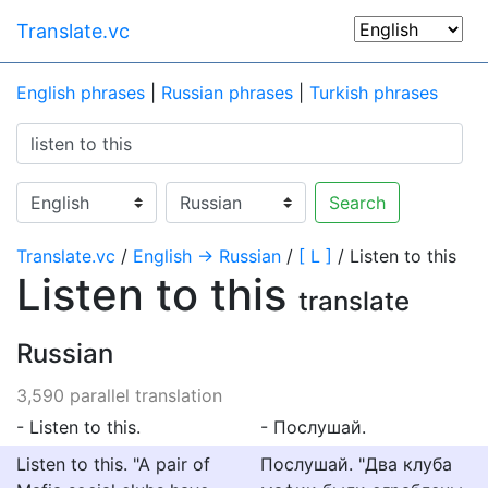
Translate.vc
English phrases
|
Russian phrases
|
Turkish phrases
Search
Translate.vc
/
English → Russian
/
[ L ]
/ Listen to this
Listen to this
translate
Russian
3,590 parallel translation
- Listen to this.
- Послушай.
Listen to this. "A pair of
Послушай. "Два клуба