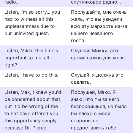
radio...
спутниковое радио...
Listen, I'm so sorry... you
Послушайте, мне очень
had to witness all this
жаль, что вы увидели
unpleasantness due to
всю эту мерзость из-за
our uninvited guest.
нашего незваного
гостя.
Listen, Mikki, this time's
Слушай, Микки, это
important to me, all
время важно для меня.
right?
Listen, I have to do this.
Слушай, я должна это
сделать.
Listen, Max, I knew you'd
Послушай, Макс. Я
be concerned about that,
знаю, что ты за него
but it'd be wrong of me
беспокоишься, но было
to not have offered you
бы плохо с моей
this opportunity simply
стороны не
because Dr. Pierce
предоставить тебе