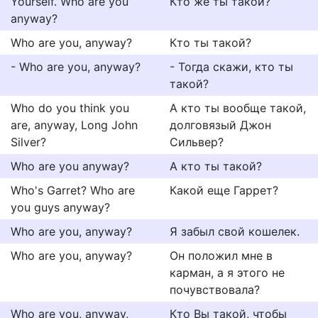
Yourself. Who are you
Кто же ты такой?
anyway?
Who are you, anyway?
Кто ты такой?
- Who are you, anyway?
- Тогда скажи, кто ты
такой?
Who do you think you
А кто ты вообще такой,
are, anyway, Long John
долговязый Джон
Silver?
Сильвер?
Who are you anyway?
А кто ты такой?
Who's Garret? Who are
Какой еще Гаррет?
you guys anyway?
Who are you, anyway?
Я забыл свой кошелек.
Who are you, anyway?
Он положил мне в
карман, а я этого не
почувствовала?
Who are you, anyway,
Кто Вы такой, чтобы