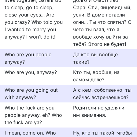
lives together, Sarah! Go
долго и счастливо,
to sleep, go to sleep,
Сара! Спи, яйцевидный,
close your eyes... Are
усни! В доме погасли
you crazy? Who told you
огни... Ты что спятил? С
I wanted to marry you
чего ты взял, что я
anyway? I won't do it!
вообще хочу выйти за
тебя? Этого не будет!
Who are you people
Да кто вы вообще
anyway?
такие?
Who are you, anyway?
Кто ты, вообще, на
самом деле?
Who are you going out
А с кем, собственно, ты
with anyway?
сейчас встречаешься?
Who the fuck are you
Родители не уделяли
people anyway, eh? Who
им внимания.
the fuck are ya?
I mean, come on. Who
Ну, кто ты такой, чтобы