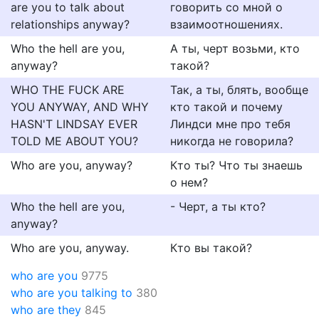
are you to talk about
говорить со мной о
relationships anyway?
взаимоотношениях.
Who the hell are you,
А ты, черт возьми, кто
anyway?
такой?
WHO THE FUCK ARE
Так, а ты, блять, вообще
YOU ANYWAY, AND WHY
кто такой и почему
HASN'T LINDSAY EVER
Линдси мне про тебя
TOLD ME ABOUT YOU?
никогда не говорила?
Who are you, anyway?
Кто ты? Что ты знаешь
о нем?
Who the hell are you,
- Черт, а ты кто?
anyway?
Who are you, anyway.
Кто вы такой?
who are you
9775
who are you talking to
380
who are they
845