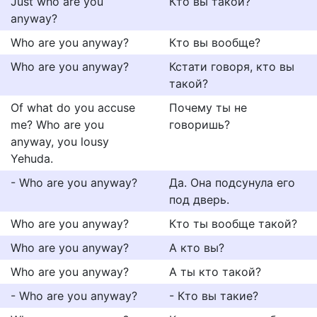
Just who are you
Кто вы такой?
anyway?
Who are you anyway?
Кто вы вообще?
Who are you anyway?
Кстати говоря, кто вы
такой?
Of what do you accuse
Почему ты не
me? Who are you
говоришь?
anyway, you lousy
Yehuda.
- Who are you anyway?
Да. Она подсунула его
под дверь.
Who are you anyway?
Кто ты вообще такой?
Who are you anyway?
А кто вы?
Who are you anyway?
А ты кто такой?
- Who are you anyway?
- Кто вы такие?