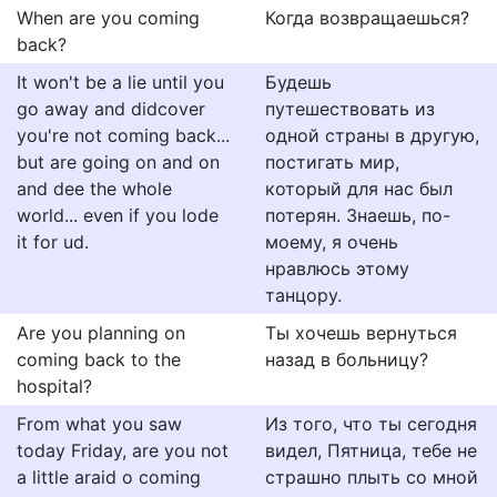
When are you coming
Когда возвращаешься?
back?
It won't be a lie until you
Будешь
go away and didcover
путешествовать из
you're not coming back...
одной страны в другую,
but are going on and on
постигать мир,
and dee the whole
который для нас был
world... even if you lode
потерян. Знаешь, по-
it for ud.
моему, я очень
нравлюсь этому
танцору.
Are you planning on
Ты хочешь вернуться
coming back to the
назад в больницу?
hospital?
From what you saw
Из того, что ты сегодня
today Friday, are you not
видел, Пятница, тебе не
a little araid o coming
страшно плыть со мной