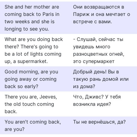
She and her mother are
Они возвращаются в
coming back to Paris in
Париж и она мечтает о
two weeks and she is
встрече с вами.
longing to see you.
What are you doing back
- Слушай, сейчас ты
there? There's going to
увидешь много
be a lot of lights coming
разноцветных огней,
up, a supermarket.
это супермаркет
Good morning, are you
Добрый день! Вы в
going away or coming
такую рань домой или
back so early?
из дома?
There you are, Jeeves,
Что, Дживс? У тебя
the old touch coming
возникла идея?
back.
You aren't coming back,
Ты не вернёшься, да?
are you?