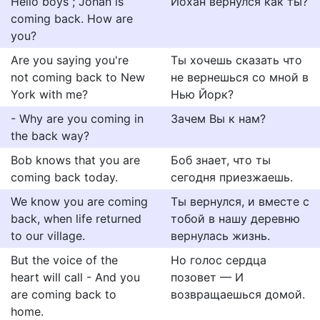
Hello boys ; Johan is
Йохан вернулся как ты?
coming back. How are
you?
Are you saying you're
Ты хочешь сказать что
not coming back to New
не вернешься со мной в
York with me?
Нью Йорк?
- Why are you coming in
Зачем Вы к нам?
the back way?
Bob knows that you are
Боб знает, что ты
coming back today.
сегодня приезжаешь.
We know you are coming
Ты вернулся, и вместе с
back, when life returned
тобой в нашу деревню
to our village.
вернулась жизнь.
But the voice of the
Но голос сердца
heart will call - And you
позовет — И
are coming back to
возвращаешься домой.
home.