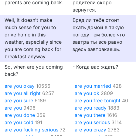
parents are coming back.
родители скоро
вернутся.
Well, it doesn't make
Вряд ли тебе стоит
much sense for you to
ехать домой в такую
drive home in this
погоду тем более что
weather, especially since
завтра ты все равно
you are coming back for
здесь завтракаешь.
breakfast anyway.
So, when are you coming
- Когда вас ждать?
back?
are you okay
10556
are you married
428
are you all right
6257
are you ok
2809
are you sure
6189
are you free tonight
40
are you
9496
are you ready
1883
are you done
359
are you there
1616
are you cold
191
are you serious
3114
are you fucking serious
72
are you crazy
2783