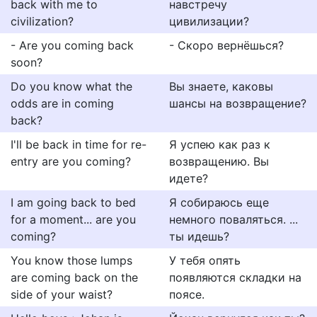
back with me to
навстречу
civilization?
цивилизации?
- Are you coming back
- Скоро вернёшься?
soon?
Do you know what the
Вы знаете, каковы
odds are in coming
шансы на возвращение?
back?
I'll be back in time for re-
Я успею как раз к
entry are you coming?
возвращению. Вы
идете?
I am going back to bed
Я собираюсь еще
for a moment... are you
немного поваляться. ...
coming?
ты идешь?
You know those lumps
У тебя опять
are coming back on the
появляются складки на
side of your waist?
поясе.