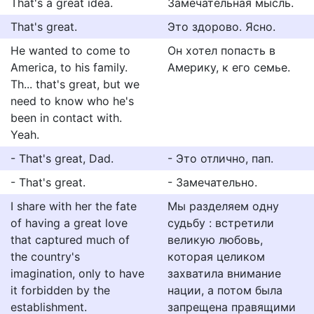
That's a great idea.
Замечательная мысль.
That's great.
Это здорово. Ясно.
He wanted to come to
Он хотел попасть в
America, to his family.
Америку, к его семье.
Th... that's great, but we
need to know who he's
been in contact with.
Yeah.
- That's great, Dad.
- Это отлично, пап.
- That's great.
- Замечательно.
I share with her the fate
Мы разделяем одну
of having a great love
судьбу : встретили
that captured much of
великую любовь,
the country's
которая целиком
imagination, only to have
захватила внимание
it forbidden by the
нации, а потом была
establishment.
запрещена правящими