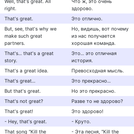
Well, that's great. All
Что ж, это очень
right.
здорово.
That's great.
Это отлично.
But, see, that's why we
Но, видишь, вот почему
make such great
из нас получается
partners.
хорошая команда.
That's... that's a great
Это... это отличная
story.
история.
That's a great idea.
Превосходная мысль.
That's great...
Это прекрасно...
But that's great.
Но это прекрасно.
That's not great?
Разве то не здорово?
That's great!
Это здорово!
- Hey, that's great.
- Круто.
That song "Kill the
- Эта песня, "Kill the