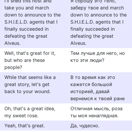
I'll shed this host and
Я сброшу это тело,
take you and march
заберу твое and march
down to announce to the
down to announce to the
S.H.I.E.L.D. agents that I
S.H.I.E.L.D. agents that I
finally succeeded in
finally succeeded in
defeating the great
defeating the great
Alveus.
Alveus.
Well, that's great for it,
Тем лучше для него, но
but who are these
кто эти люди?
people?
While that seems like a
В то время как это
great story, let's get
кажется большой
back to your wound.
историей, давай
вернемся к твоей ране
Oh, that's a great idea,
Отличная мысль, роза
my sweet rose.
ты моя ненаглядная.
Yeah, that's great.
Да, чудесно.