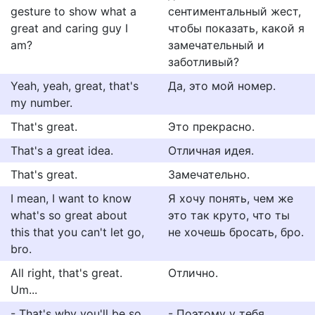
gesture to show what a
сентиментальный жест,
great and caring guy I
чтобы показать, какой я
am?
замечательный и
заботливый?
Yeah, yeah, great, that's
Да, это мой номер.
my number.
That's great.
Это прекрасно.
That's a great idea.
Отличная идея.
That's great.
Замечательно.
I mean, I want to know
Я хочу понять, чем же
what's so great about
это так круто, что ты
this that you can't let go,
не хочешь бросать, бро.
bro.
All right, that's great.
Отлично.
Um...
- That's why you'll be so
- Поэтому у тебя