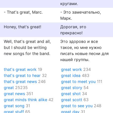
кругами.
- That's great, Marc.
- Это замечательно,
Марк.
Honey, that's great!
Дорогая, это
прекрасно!
Well, that's great and all,
Это здорово и все
but I should be writing
такое, но мне нужно
new songs for the band.
писать новые песни для
нашей группы.
that's great work
19
great work
234
that's great to hear
32
great idea
483
that's great news
246
great to meet you
111
great
25235
great story
54
great news
351
great shot
34
great minds think alike
42
great scott
63
great song
31
great to see you
248
great stuff
65
great day
31