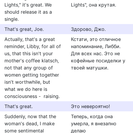
Lights," it's great. We
Lights", она крутая.
should release it as a
single.
That's great, Joe.
Здорово, Джо.
Actually, that's a great
Кстати, это отличное
reminder, Libby, for all of
напоминание, Либби.
us, that this isn't your
Для всех нас. Это не
mother's coffee klatsch,
кофейные посиделки у
not that any group of
твоей матушки.
women getting together
isn't worthwhile, but
what we do here is
consciousness -  raising.
That's great.
Это невероятно!
Suddenly, now that the
Теперь, когда она
woman's dead, I make
умерла, я внезапно
some sentimental
делаю