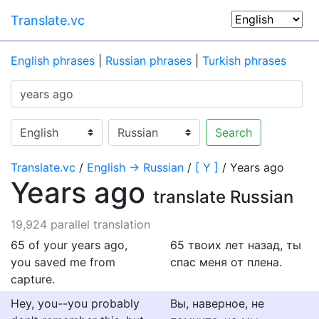
Translate.vc
English phrases
|
Russian phrases
|
Turkish phrases
Search
Translate.vc
/
English → Russian
/
[ Y ]
/ Years ago
Years ago
translate Russian
19,924 parallel translation
65 of your years ago,
65 твоих лет назад, ты
you saved me from
спас меня от плена.
capture.
Hey, you--you probably
Вы, наверное, не