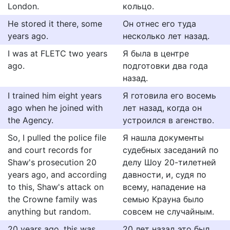
London.
кольцо.
He stored it there, some
Он отнес его туда
years ago.
несколько лет назад.
I was at FLETC two years
Я была в центре
ago.
подготовки два года
назад.
I trained him eight years
Я готовила его восемь
ago when he joined with
лет назад, когда он
the Agency.
устроился в агенство.
So, I pulled the police file
Я нашла документы
and court records for
судебных заседаний по
Shaw's prosecution 20
делу Шоу 20-тилетней
years ago, and according
давности, и, судя по
to this, Shaw's attack on
всему, нападение на
the Crowne family was
семью Крауна было
anything but random.
совсем не случайным.
20 years ago, this was
20 лет назад это был