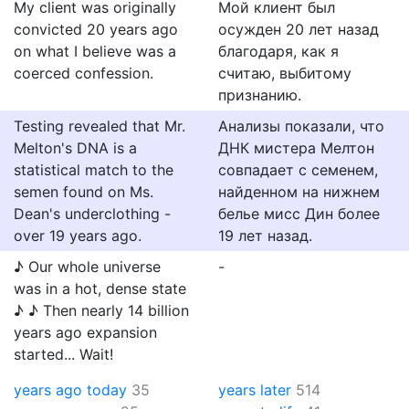
My client was originally
Мой клиент был
convicted 20 years ago
осужден 20 лет назад
on what I believe was a
благодаря, как я
coerced confession.
считаю, выбитому
признанию.
Testing revealed that Mr.
Анализы показали, что
Melton's DNA is a
ДНК мистера Мелтон
statistical match to the
совпадает с семенем,
semen found on Ms.
найденном на нижнем
Dean's underclothing -
белье мисс Дин более
over 19 years ago.
19 лет назад.
♪ Our whole universe
-
was in a hot, dense state
♪ ♪ Then nearly 14 billion
years ago expansion
started... Wait!
years ago today
35
years later
514