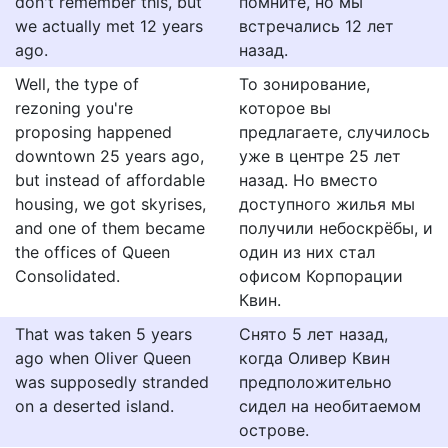
don't remember this, but
помните, но мы
we actually met 12 years
встречались 12 лет
ago.
назад.
Well, the type of
То зонирование,
rezoning you're
которое вы
proposing happened
предлагаете, случилось
downtown 25 years ago,
уже в центре 25 лет
but instead of affordable
назад. Но вместо
housing, we got skyrises,
доступного жилья мы
and one of them became
получили небоскрёбы, и
the offices of Queen
один из них стал
Consolidated.
офисом Корпорации
Квин.
That was taken 5 years
Снято 5 лет назад,
ago when Oliver Queen
когда Оливер Квин
was supposedly stranded
предположительно
on a deserted island.
сидел на необитаемом
острове.