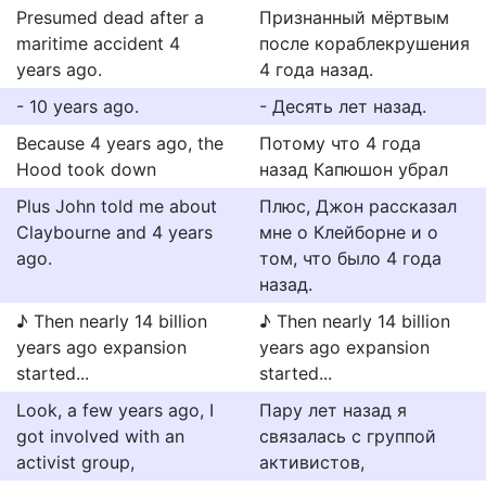
Presumed dead after a
Признанный мёртвым
maritime accident 4
после кораблекрушения
years ago.
4 года назад.
- 10 years ago.
- Десять лет назад.
Because 4 years ago, the
Потому что 4 года
Hood took down
назад Капюшон убрал
Plus John told me about
Плюс, Джон рассказал
Claybourne and 4 years
мне о Клейборне и о
ago.
том, что было 4 года
назад.
♪ Then nearly 14 billion
♪ Then nearly 14 billion
years ago expansion
years ago expansion
started...
started...
Look, a few years ago, I
Пару лет назад я
got involved with an
связалась с группой
activist group,
активистов,