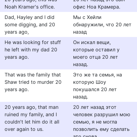
Noah Kramer's office.
офис Ноа Крамера.
Dad, Hayley and I did
Мы с Хейли
some digging, and 20
обнаружили, что 20 лет
years ago,
назад
He was looking for stuff
Он искал вещи,
he left with my dad 20
которые оставил у
years ago.
моего отца 20 лет
назад.
That was the family that
Это же та семья, на
Shaw tried to murder 20
которую Шоу
years ago.
покушался 20 лет
назад.
20 years ago, that man
20 лет назад этот
ruined my family, and I
человек разрушил мою
couldn't let him do it all
семью, я не могла
over again to us.
позволить ему сделать
это снова.