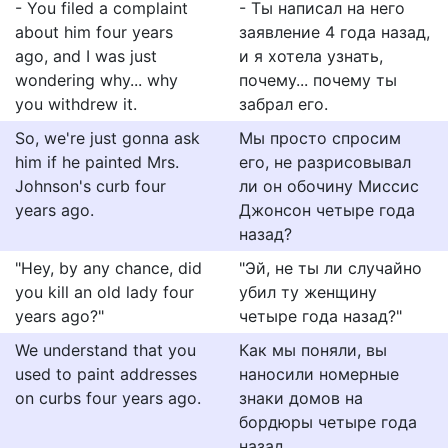
- You filed a complaint
- Ты написал на него
about him four years
заявление 4 года назад,
ago, and I was just
и я хотела узнать,
wondering why... why
почему... почему ты
you withdrew it.
забрал его.
So, we're just gonna ask
Мы просто спросим
him if he painted Mrs.
его, не разрисовывал
Johnson's curb four
ли он обочину Миссис
years ago.
Джонсон четыре года
назад?
"Hey, by any chance, did
"Эй, не ты ли случайно
you kill an old lady four
убил ту женщину
years ago?"
четыре года назад?"
We understand that you
Как мы поняли, вы
used to paint addresses
наносили номерные
on curbs four years ago.
знаки домов на
бордюры четыре года
назад.