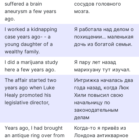
suffered a brain
сосудов головного
aneurysm a few years
мозга.
ago.
I worked a kidnapping
Я работала над делом о
case years ago- - a
похищении... маленькая
young daughter of a
дочь из богатой семьи.
wealthy family.
I did a marijuana study
Я пару лет назад
here a few years ago.
марихуану тут изучал.
The affair started two
Интрижка началась два
years ago when Luke
года назад, когда Люк
Healy promoted his
Хили повысил свою
legislative director,
начальницу по
законодательным
делам
Years ago, I had brought
Когда-то я привёз из
an antique ring over from
Лондона антикварное