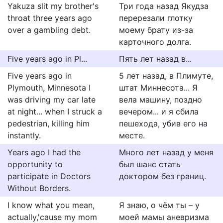
Yakuza slit my brother's
Три года назад Якудза
throat three years ago
перерезали глотку
over a gambling debt.
моему брату из-за
карточного долга.
Five years ago in Pl...
Пять лет назад в...
Five years ago in
5 лет назад, в Плимуте,
Plymouth, Minnesota I
штат Миннесота... Я
was driving my car late
вела машину, поздно
at night... when I struck a
вечером... и я сбила
pedestrian, killing him
пешехода, убив его на
instantly.
месте.
Years ago I had the
Много лет назад у меня
opportunity to
был шанс стать
participate in Doctors
доктором без границ.
Without Borders.
I know what you mean,
Я знаю, о чём ты – у
actually,'cause my mom
моей мамы аневризма