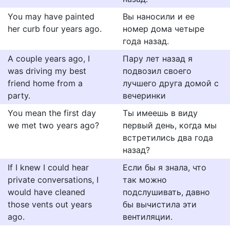
You may have painted
Вы наносили и ее
her curb four years ago.
номер дома четыре
года назад.
A couple years ago, I
Пару лет назад я
was driving my best
подвозил своего
friend home from a
лучшего друга домой с
party.
вечеринки
You mean the first day
Ты имеешь в виду
we met two years ago?
первый день, когда мы
встретились два года
назад?
If I knew I could hear
Если бы я знала, что
private conversations, I
так можно
would have cleaned
подслушивать, давно
those vents out years
бы вычистила эти
ago.
вентиляции.