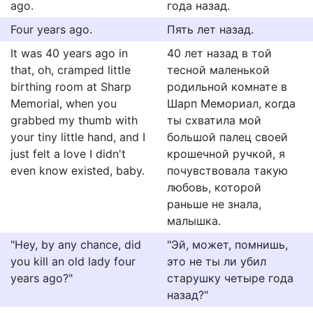
ago.
года назад.
Four years ago.
Пять лет назад.
It was 40 years ago in
40 лет назад в той
that, oh, cramped little
тесной маленькой
birthing room at Sharp
родильной комнате в
Memorial, when you
Шарп Мемориал, когда
grabbed my thumb with
ты схватила мой
your tiny little hand, and I
большой палец своей
just felt a love I didn't
крошечной ручкой, я
even know existed, baby.
почувствовала такую
любовь, которой
раньше не знала,
малышка.
"Hey, by any chance, did
"Эй, может, помнишь,
you kill an old lady four
это не ты ли убил
years ago?"
старушку четыре года
назад?"