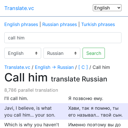
Translate.vc
English phrases
|
Russian phrases
|
Turkish phrases
Search
Translate.vc
/
English → Russian
/
[ C ]
/ Call him
Call him
translate Russian
8,786 parallel translation
I'll call him.
Я позвоню ему.
Javi, I believe, is what
Хави, так я помню, ты
you call him... your son.
его называл... твой сын.
Which is why you haven't
Именно поэтому вы до