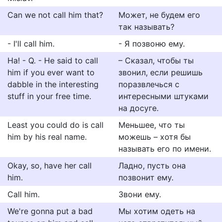
Can we not call him that?
Может, не будем его
так называть?
- I'll call him.
- Я позвоню ему.
Ha! - Q. - He said to call
– Сказал, чтобы ты
him if you ever want to
звонил, если решишь
dabble in the interesting
поразвлечься с
stuff in your free time.
интересными штуками
на досуге.
Least you could do is call
Меньшее, что ты
him by his real name.
можешь – хотя бы
называть его по имени.
Okay, so, have her call
Ладно, пусть она
him.
позвонит ему.
Call him.
Звони ему.
We're gonna put a bad
Мы хотим одеть на