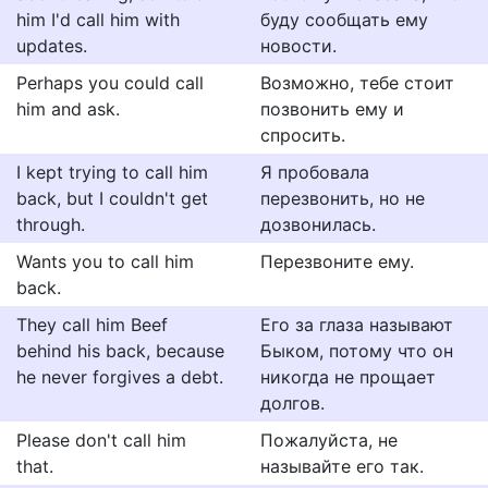
him I'd call him with
буду сообщать ему
updates.
новости.
Perhaps you could call
Возможно, тебе стоит
him and ask.
позвонить ему и
спросить.
I kept trying to call him
Я пробовала
back, but I couldn't get
перезвонить, но не
through.
дозвонилась.
Wants you to call him
Перезвоните ему.
back.
They call him Beef
Его за глаза называют
behind his back, because
Быком, потому что он
he never forgives a debt.
никогда не прощает
долгов.
Please don't call him
Пожалуйста, не
that.
называйте его так.