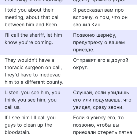
I told you about their
Я рассказал вам про
meeting, about that call
встречу, о том, что он
between him and Keen...
звонил Кин.
I'll call the sheriff, let him
Позвоню шерифу,
know you're coming.
предупрежу о вашем
приезде.
They wouldn't have a
Отправят его в другой
thoracic surgeon on call,
округ.
they'd have to medevac
him to a different county.
Listen, you see him, you
Слушай, если увидишь
think you see him, you
его или подумаешь, что
call us.
увидел, сразу звони.
If I see him I'll call you
Если я увижу его, то
guys to clean up the
позвоню, чтобы вы
bloodstain.
приехали стереть пятна