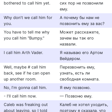
bothered to call him yet.
сих пор не позвонили
ему.
Why don't we call him for
А почему бы нам не
you.
позвонить ему за вас?
You have to tell me why
Может расскажете,
you call him "Bumpy."
зачем вы так его
назвали.
I call him Arth Vader.
Я называю его Артом
Вейдером.
Well, maybe # call him
Перезвонить ему,
back, see if he can open
узнать, есть ли
up another room.
свободная комната.
No, I'm gonna call him.
Я ему позвоню.
- I'll call him now.
— Позвоню ему.
Caleb was freaking out
Калеб не хотел уходить,
about leaving, so I told
поэтому я сказала, что