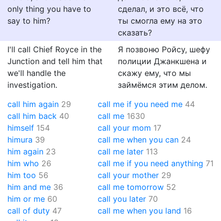
only thing you have to
сделал, и это всё, что
say to him?
ты смогла ему на это
сказать?
I'll call Chief Royce in the
Я позвоню Ройсу, шефу
Junction and tell him that
полиции Джанкшена и
we'll handle the
скажу ему, что мы
investigation.
займёмся этим делом.
call him again
29
call me if you need me
44
call him back
40
call me
1630
himself
154
call your mom
17
himura
39
call me when you can
24
him again
23
call me later
113
him who
26
call me if you need anything
71
him too
56
call your mother
29
him and me
36
call me tomorrow
52
him or me
60
call you later
70
call of duty
47
call me when you land
16