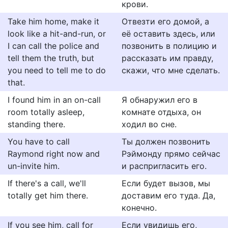
крови.
Take him home, make it
Отвезти его домой, а
look like a hit-and-run, or
её оставить здесь, или
I can call the police and
позвонить в полицию и
tell them the truth, but
рассказать им правду,
you need to tell me to do
скажи, что мне сделать.
that.
I found him in an on-call
Я обнаружил его в
room totally asleep,
комнате отдыха, он
standing there.
ходил во сне.
You have to call
Ты должен позвонить
Raymond right now and
Рэймонду прямо сейчас
un-invite him.
и распригласить его.
If there's a call, we'll
Если будет вызов, мы
totally get him there.
доставим его туда. Да,
конечно.
If you see him, call for
Если увидишь его,