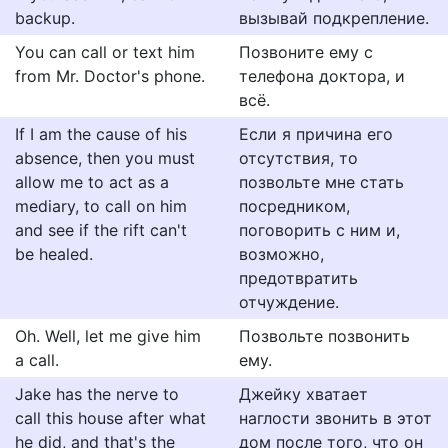
backup.
вызывай подкрепление.
You can call or text him
Позвоните ему с
from Mr. Doctor's phone.
телефона доктора, и
всё.
If I am the cause of his
Если я причина его
absence, then you must
отсутствия, то
allow me to act as a
позвольте мне стать
mediary, to call on him
посредником,
and see if the rift can't
поговорить с ним и,
be healed.
возможно,
предотвратить
отчуждение.
Oh. Well, let me give him
Позвольте позвонить
a call.
ему.
Jake has the nerve to
Джейку хватает
call this house after what
наглости звонить в этот
he did, and that's the
дом после того, что он