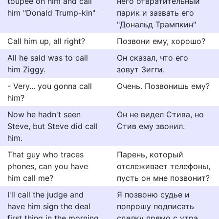
toupee on him and call
него отвратительный
him "Donald Trump-kin"
парик и зазвать его
"Дональд Трампкин"
Call him up, all right?
Позвони ему, хорошо?
All he said was to call
Он сказал, что его
him Ziggy.
зовут Зигги.
- Very... you gonna call
Очень. Позвонишь ему?
him?
Now he hadn't seen
Он не видел Стива, но
Steve, but Steve did call
Стив ему звонил.
him.
That guy who traces
Парень, который
phones, can you have
отслеживает телефоны,
him call me?
пусть он мне позвонит?
I'll call the judge and
Я позвоню судье и
have him sign the deal
попрошу подписать
first thing in the morning.
сделку прямо с утра.