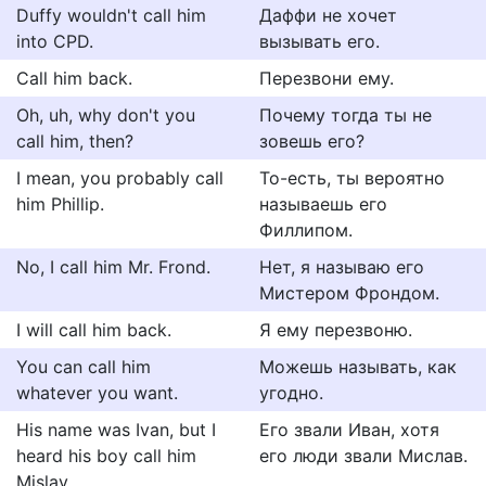
Duffy wouldn't call him
Даффи не хочет
into CPD.
вызывать его.
Call him back.
Перезвони ему.
Oh, uh, why don't you
Почему тогда ты не
call him, then?
зовешь его?
I mean, you probably call
То-есть, ты вероятно
him Phillip.
называешь его
Филлипом.
No, I call him Mr. Frond.
Нет, я называю его
Мистером Фрондом.
I will call him back.
Я ему перезвоню.
You can call him
Можешь называть, как
whatever you want.
угодно.
His name was Ivan, but I
Его звали Иван, хотя
heard his boy call him
его люди звали Мислав.
Mislav.