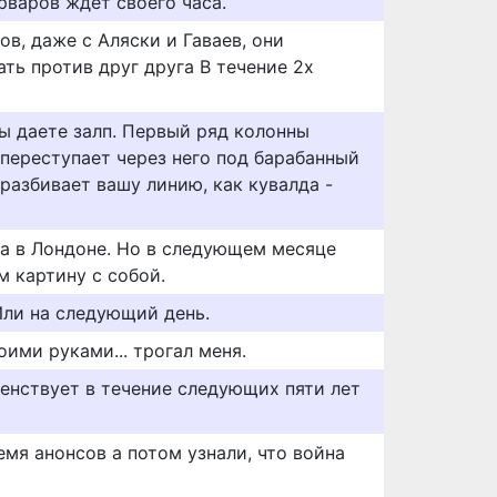
варов ждёт своего часа.
ов, даже с Аляски и Гаваев, они
ть против друг друга В течение 2х
вы даете залп. Первый ряд колонны
 переступает через него под барабанный
 разбивает вашу линию, как кувалда -
та в Лондоне. Но в следующем месяце
м картину с собой.
Или на следующий день.
оими руками... трогал меня.
енствует в течение следующих пяти лет
мя анонсов a потом узнали, что война