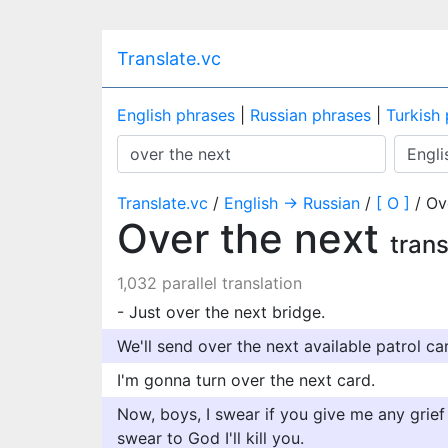
Translate.vc
English phrases
|
Russian phrases
|
Turkish
Translate.vc
/
English → Russian
/
[ O ]
/ Ov
Over the next
trans
1,032 parallel translation
- Just over the next bridge.
We'll send over the next available patrol car
I'm gonna turn over the next card.
Now, boys, I swear if you give me any grief
swear to God I'll kill you.