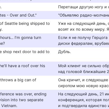
.
Перетащи другую ногу и с
tes - Over and Out."
"Объявляю радио-молчани
of Seattle being shipped to
Уже на следующий день, о
y.
возят их по всему миру. 
hours... I'm gonna turn
Если я не получу Герцога
me?
диски федералам, врубае
the shop next door to add to
Дубль.
he'll have a roof over his
Мой клиент не сильно обр
над головой ближайшие 2
 throws a big can of
Она кричит, и следующее
сиропом мою новую крас
nference was over, ending
На следующий день, 21 и
vision into two separate
конференция, которая по
d Vietnam.
и подтвердила единство 