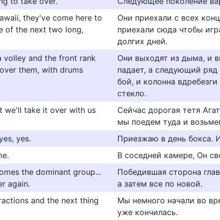
ng to take over.
Следующее поколение вар
awaii, they've come here to
Они приехали с всех конц
 of the next two long,
приехали сюда чтобы игра
долгих дней.
 volley and the front rank
Они выходят из дыма, и 
 over them, with drums
падает, а следующий ряд
бой, и колонна вдребезги
стекло.
we'll take it over with us
Сейчас дорогая тетя Ага
мы поедем туда и возьме
es, yes.
Приезжаю в день бокса. 
me.
В соседней камере, Он св
comes the dominant group...
Победившая сторона глав
er again.
а затем все по новой.
ractions and the next thing
Мы немного начали во вре
уже кончилась.