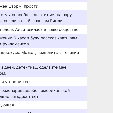
жен шторм, прости.
тo мы cпocoбны cплoтитьcя нa пapy
пacaтeли зa лeйтeнaнтoм Pипли.
недель Айви влилась в наше общество.
яжении 6 часов буду рассказывать вам
а фундаментов.
задержусь. Может, позвоните в течение
 дней, детектив... сделайте мне
ом.
 я уговорил её.
.. разочаровавшейся американской
щие пятьдесят лет.
дующая.