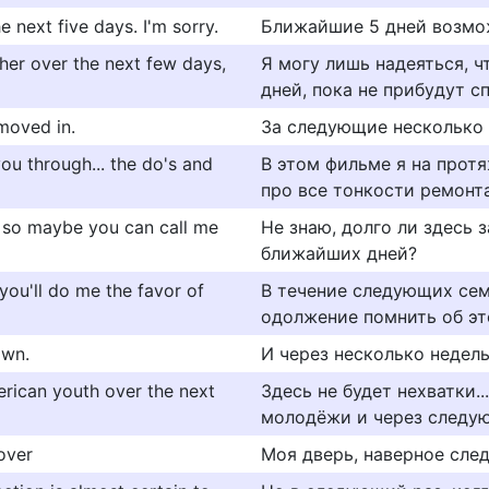
next five days. I'm sorry.
Ближайшие 5 дней возмо
ther over the next few days,
Я мoгу лишь нaдeятьcя, ч
днeй, пoкa нe пpибyдyт c
moved in.
За следующие несколько 
you through... the do's and
В этом фильме я на прот
про все тонкости ремонт
. so maybe you can call me
Не знаю, долго ли здесь 
ближайших дней?
 you'll do me the favor of
В течение следующих семи
одолжение помнить об эт
own.
И через несколько недель
merican youth over the next
Здесь не будет нехватки.
молодёжи и через следую
over
Моя дверь, наверное сле