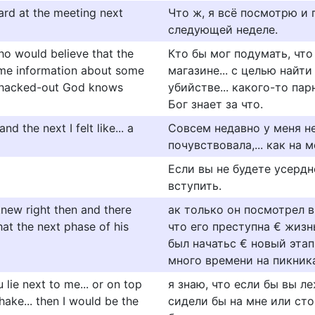
board at the meeting next
Что ж, я всё посмотрю и
следующей неделе.
ho would believe that the
Кто бы мог подумать, чт
 some information about some
магазине... с целью най
whacked-out God knows
убийстве... какого-то пар
Бог знает за что.
 the next I felt like... a
Совсем недавно у меня не 
почувствовала,... как на 
Если вы не будете усердн
вступить.
knew right then and there
ак только он посмотрел в
hat the next phase of his
что его преступна € жизн
был начатьс € новый эта
много времени на пикник
u lie next to me... or on top
я знаю, что если бы вы л
hake... then I would be the
сидели бы на мне или сто