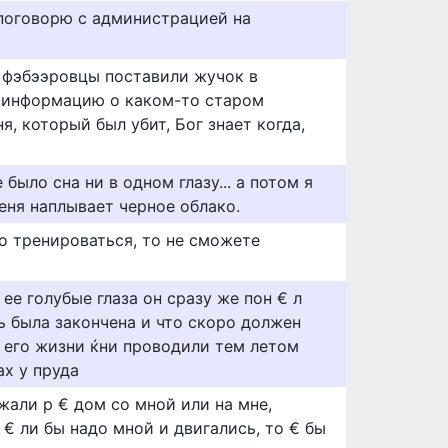
 поговорю с администрацией на
о фэбээровцы поставили жучок в
ти информацию о каком-то старом
ня, который был убит, Бог знает когда,
было сна ни в одном глазу... а потом я
меня наплывает черное облако.
о тренироваться, то не сможете
 ее голубые глаза он сразу же пон € л
ь была закончена и что скоро должен
п его жизни ќни проводили тем летом
ах у пруда
ежали р € дом со мной или на мне,
 € ли бы надо мной и двигались, то € бы