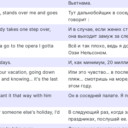
Вьетнама.
up, stands over me and goes
Тут дальнобойщик в сосед
говорит :
dy takes one step over,
И в случае, если жених с
она выходит замуж за сл
tta go to the opera I gotta
Всё и так плохо, ведь я 
Оззи Нельсоном.
 days.
И, как минимум, 20 милл
 your vacation, going down
Или это чувство... в посл
and knowing... it's the last
пляж... смотришь на море,
этом году.
ant it that way with him
Он в соседней палате. Я 
 someone else's holiday, I'd
В следующий раз, когда 
праздниках, послушай ее.