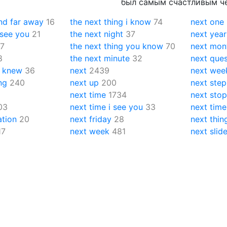
был самым счастливым че
and far away
16
the next thing i know
74
next one
 see you
21
the next night
37
next year
7
the next thing you know
70
next mon
8
the next minute
32
next ques
i knew
36
next
2439
next wee
ng
240
next up
200
next step
next time
1734
next sto
03
next time i see you
33
next tim
ation
20
next friday
28
next thin
17
next week
481
next slid