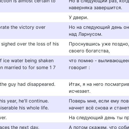
ction is almost certain to
Но в следующий раз, ког
наверняка завершится.
У двери.
rate the victory over
Но на следующий день он
над Ларнусом.
sighed over the loss of his
Проснувшись уже поздно,
своего богатства,
of ice water being shaken
что помню - выливающеес
n married to for some 1 7
говорит :
, the guy had disappeared.
Итак, я на него посматри
исчезает.
is year, he'll continue.
Поверь мне, если ему пов
iserable his whole life.
начнет всё снова и стане
ver.
На следующий день ты пр
aces the next day.
А потом скажем, что соби