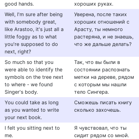
good hands.
хороших руках.
Well, I'm sure after being
Уверена, после таких
with somebody great,
хороших отношений с
like Arastoo, it's just all a
Арасту, ты немного
little foggy as to what
растеряна, и не знаешь,
you're supposed to do
что же дальше делать?
next, right?
So much so that you
Так, что вы были в
were able to identify the
состоянии распознать
symbols on the tree next
метки на дереве, рядом
to where - we found
с которым мы нашли
Singer's body.
тело Сингера.
You could take as long
Сможешь писать книгу
as you wanted to write
сколько захочешь.
your next book.
I felt you sitting next to
Я чувствовал, что ты
me.
сидит рядом со мной.