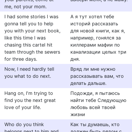
me, not your mom.
I had some stories I was
А я тут хотел тебе
gonna tell you to help
историй рассказать
you with your next book,
для новой книги, как я,
like this time I was
например, гонялся за
chasing this cartel hit
киллерами мафии по
team through the sewers
канализации целых три
for three days.
дня.
Now, I need hardly tell
Вряд ли мне нужно
you what to do next.
рассказывать вам, что
делать дальше.
Hang on, I'm trying to
Подожди, я пытаюсь
find you the next great
найти тебе Следующую
love of your life.
любовь всей твоей
жизни
Who do you think
Как ты думаешь, кто
belongs next to him and
должен быть рядом с