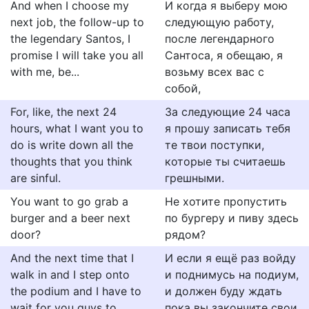
And when I choose my
И когда я выберу мою
next job, the follow-up to
следующую работу,
the legendary Santos, I
после легендарного
promise I will take you all
Сантоса, я обещаю, я
with me, be...
возьму всех вас с
собой,
For, like, the next 24
За следующие 24 часа
hours, what I want you to
я прошу записать тебя
do is write down all the
те твои поступки,
thoughts that you think
которые ты считаешь
are sinful.
грешными.
You want to go grab a
Не хотите пропустить
burger and a beer next
по бургеру и пиву здесь
door?
рядом?
And the next time that I
И если я ещё раз войду
walk in and I step onto
и поднимусь на подиум,
the podium and I have to
и должен буду ждать
wait for you guys to
пока вы закончите свои