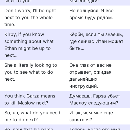
Next to you!
Мы соседки!
Don't worry, I'll be right
Не волнуйся. Я все
next to you the whole
время буду рядом.
time.
Kirby, if you know
Кёрби, если ты знаешь,
something about what
где сейчас Итан может
Ethan might be up to
быть...
next...
She's literally looking to
Она глаз от вас не
you to see what to do
отрывает, ожидая
next.
дальнейших
инструкций.
You think Garza means
Думаешь, Гарза убьёт
to kill Maslow next?
Маслоу следующим?
So, uh, what do you need
Итак, чем мне ещё
me to do next?
заняться?
So, now that his name
Теперь, когда его имя