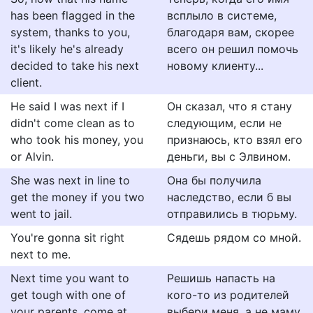
has been flagged in the
всплыло в системе,
system, thanks to you,
благодаря вам, скорее
it's likely he's already
всего он решил помочь
decided to take his next
новому клиенту...
client.
He said I was next if I
Он сказал, что я стану
didn't come clean as to
следующим, если не
who took his money, you
признаюсь, кто взял его
or Alvin.
деньги, вы с Элвином.
She was next in line to
Она бы получила
get the money if you two
наследство, если б вы
went to jail.
отправились в тюрьму.
You're gonna sit right
Сядешь рядом со мной.
next to me.
Next time you want to
Решишь напасть на
get tough with one of
кого-то из родителей
your parents, come at
выбери меня, а не маму.