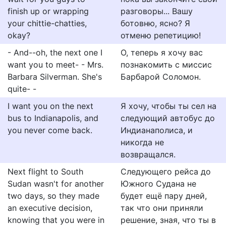
finish up or wrapping
разговоры... Вашу
your chittie-chatties,
ботовню, ясно? Я
okay?
отменю репетицию!
- And--oh, the next one I
О, теперь я хочу вас
want you to meet- - Mrs.
познакомить с миссис
Barbara Silverman. She's
Барбарой Соломон.
quite- -
I want you on the next
Я хочу, чтобы ты сел на
bus to Indianapolis, and
следующий автобус до
you never come back.
Индианаполиса, и
никогда не
возвращался.
Next flight to South
Следующего рейса до
Sudan wasn't for another
Южного Судана не
two days, so they made
будет ещё пару дней,
an executive decision,
так что они приняли
knowing that you were in
решение, зная, что ты в