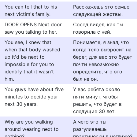
You can tell that to his
Расскажешь это семье
next victim's family.
следующей жертвы.
DOOR OPENS Next door
Сосед видел, как ты
saw you talking to her.
говорила с ней.
You see, I knew that
Понимаете, я знал, что
when that body washed
когда тело выбросит на
up it'd be next to
берег, для вас это будет
impossible for you to
почти невозможно
identify that it wasn't
определить, что это
him.
был не он.
You guys have about five
У вас ребята около
minutes to decide your
пяти минут, чтобы
next 30 years.
решить, что будет в
следущие 30 лет.
Why are you walking
А чего это ты
around wearing next to
разгуливаешь
nothing?
практически в неглиже?