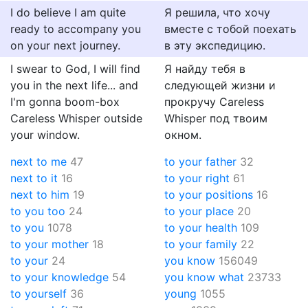
I do believe I am quite
Я решила, что хочу
ready to accompany you
вместе с тобой поехать
on your next journey.
в эту экспедицию.
I swear to God, I will find
Я найду тебя в
you in the next life... and
следующей жизни и
I'm gonna boom-box
прокручу Careless
Careless Whisper outside
Whisper под твоим
your window.
окном.
next to me
47
to your father
32
next to it
16
to your right
61
next to him
19
to your positions
16
to you too
24
to your place
20
to you
1078
to your health
109
to your mother
18
to your family
22
to your
24
you know
156049
to your knowledge
54
you know what
23733
to yourself
36
young
1055