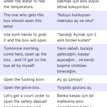
under the water to feel
bakmak için elini suyun
the temperature.
altına sokuyorsun
The one who gets this
"Kutuyu bulduysan
box should open this
mektubu aç ve oku!"
letter
Use both hands to grab
"Sandığı Açmak için 2
it and the box will open
elini birden kullan!"
Tomorrow morning,
Yarın sabah, buraya
come here, open up the
geleceğim, kasayı
box... and I'll get on the
açacağım... ve kendi
bus all by myself.
başıma otobüse
bineceğim.
Open the fucking box!
Aç şu çantayı!
Open the glove box.
Torpido gözünü aç.
Let's get a court order to
Banka kasası için bir
open the safety deposit
mahkeme emri