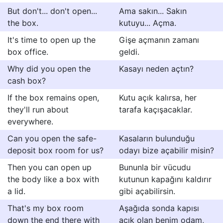
But don't... don't open...
Ama sakın... Sakın
the box.
kutuyu... Açma.
It's time to open up the
Gişe açmanın zamanı
box office.
geldi.
Why did you open the
Kasayı neden açtın?
cash box?
If the box remains open,
Kutu açık kalırsa, her
they'll run about
tarafa kaçışacaklar.
everywhere.
Can you open the safe-
Kasaların bulunduğu
deposit box room for us?
odayı bize açabilir misin?
Then you can open up
Bununla bir vücudu
the body like a box with
kutunun kapağını kaldırır
a lid.
gibi açabilirsin.
That's my box room
Aşağıda sonda kapısı
down the end there with
açık olan benim odam,