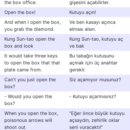
the box office.
gişesini açabilirler.
Open the box!
Kutuyu açın!
And when I open the box,
Ve ben kasayı açınca
you grab the diamond.
elması alsın.
Kung Sun-tao open the
Kung Sun-tao, kutuyu aç
box and look
ve bak
It would take three keys
Bu tabağın kutusunu
to open the box that that
açmak için üç anahtar
plate came from.
gerekir.
Can't you just open the
Siz açamıyor musunuz?
box?
- Would you open the
- Kutuyu açarmısınız?
box?
When you open the box,
"Eğer önce büyük kutuyu
poisonous arrows will
açsaydın, zehirlik oklar
shoot out
seni vuracaktı!"