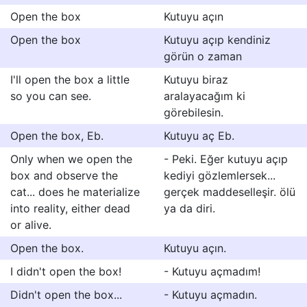
Open the box
Kutuyu açın
Open the box
Kutuyu açıp kendiniz
görün o zaman
I'll open the box a little
Kutuyu biraz
so you can see.
aralayacağım ki
görebilesin.
Open the box, Eb.
Kutuyu aç Eb.
Only when we open the
- Peki. Eğer kutuyu açıp
box and observe the
kediyi gözlemlersek...
cat... does he materialize
gerçek maddeselleşir. ölü
into reality, either dead
ya da diri.
or alive.
Open the box.
Kutuyu açın.
I didn't open the box!
- Kutuyu açmadım!
Didn't open the box...
- Kutuyu açmadın.