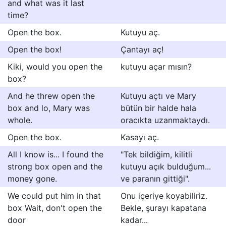
and what was it last
time?
Open the box.
Kutuyu aç.
Open the box!
Çantayı aç!
Kiki, would you open the
kutuyu açar mısın?
box?
And he threw open the
Kutuyu açtı ve Mary
box and lo, Mary was
bütün bir halde hala
whole.
oracıkta uzanmaktaydı.
Open the box.
Kasayı aç.
All I know is... I found the
"Tek bildiğim, kilitli
strong box open and the
kutuyu açık bulduğum...
money gone.
ve paranın gittiği".
We could put him in that
Onu içeriye koyabiliriz.
box Wait, don't open the
Bekle, şurayı kapatana
door
kadar...