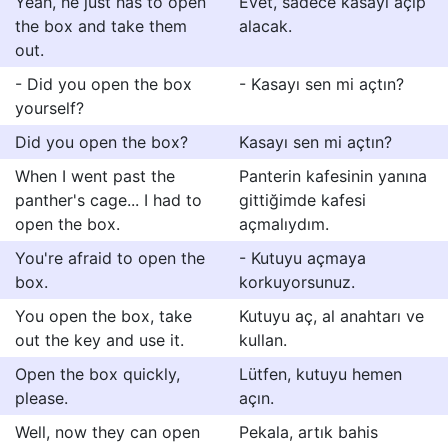
Yeah, he just has to open
Evet, sadece kasayı açıp
the box and take them
alacak.
out.
- Did you open the box
- Kasayı sen mi açtın?
yourself?
Did you open the box?
Kasayı sen mi açtın?
When I went past the
Panterin kafesinin yanına
panther's cage... I had to
gittiğimde kafesi
open the box.
açmalıydım.
You're afraid to open the
- Kutuyu açmaya
box.
korkuyorsunuz.
You open the box, take
Kutuyu aç, al anahtarı ve
out the key and use it.
kullan.
Open the box quickly,
Lütfen, kutuyu hemen
please.
açın.
Well, now they can open
Pekala, artık bahis