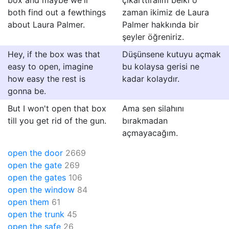
box and maybe we'll
çıkarttıralım belki o
both find out a fewthings
zaman ikimiz de Laura
about Laura Palmer.
Palmer hakkında bir
şeyler öğreniriz.
Hey, if the box was that
Düşünsene kutuyu açmak
easy to open, imagine
bu kolaysa gerisi ne
how easy the rest is
kadar kolaydır.
gonna be.
But I won't open that box
Ama sen silahını
till you get rid of the gun.
bırakmadan
açmayacağım.
open the door
2669
open the gate
269
open the gates
106
open the window
84
open them
61
open the trunk
45
open the safe
26