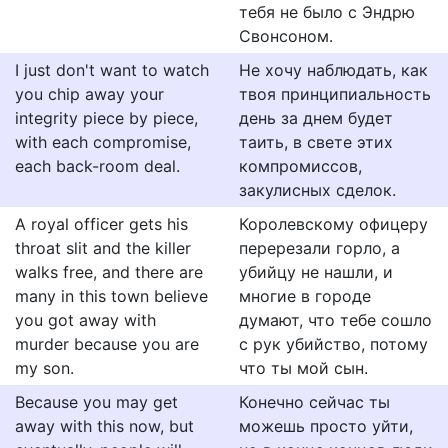
тебя не было с Эндрю
Свонсоном.
I just don't want to watch
Не хочу наблюдать, как
you chip away your
твоя принципиальность
integrity piece by piece,
день за днем будет
with each compromise,
таить, в свете этих
each back-room deal.
компромиссов,
закулисных сделок.
A royal officer gets his
Королевскому офицеру
throat slit and the killer
перерезали горло, а
walks free, and there are
убийцу не нашли, и
many in this town believe
многие в городе
you got away with
думают, что тебе сошло
murder because you are
с рук убийство, потому
my son.
что ты мой сын.
Because you may get
Конечно сейчас ты
away with this now, but
можешь просто уйти,