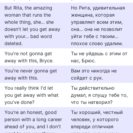
But Rita, the amazing
Но Рита, удивительная
woman that runs the
женщина, которая
whole thing, she... she
управляет всем этим,
doesn't let you get away
она... она не позволит
with your... bad word
уйти тебе с твоим...
deleted.
плохое слово удалим.
You're not gonna get
Ты не уйдешь с этим от
away with this, Bryce.
нас, Брюс.
You're never gonna get
Вам это никогда не
away with this.
сойдет с рук.
You really think I'd let
Ты действительно
you get away with what
думал, я спущу тебе то,
you've done?
что ты натворил?
You're an honest, good
Ты хороший, честный
person with a long career
человек, у которого
ahead of you, and I don't
впереди отличная