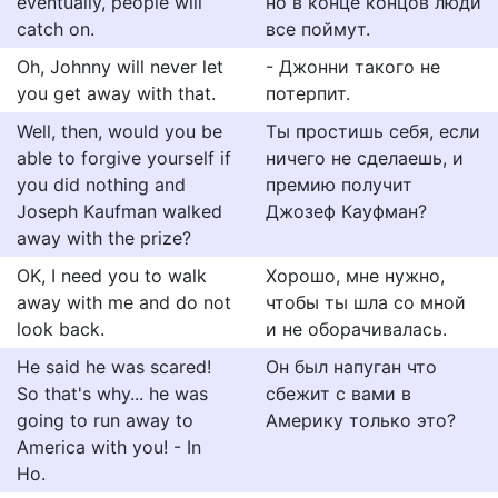
eventually, people will
но в конце концов люди
catch on.
все поймут.
Oh, Johnny will never let
- Джонни такого не
you get away with that.
потерпит.
Well, then, would you be
Ты простишь себя, если
able to forgive yourself if
ничего не сделаешь, и
you did nothing and
премию получит
Joseph Kaufman walked
Джозеф Кауфман?
away with the prize?
OK, I need you to walk
Хорошо, мне нужно,
away with me and do not
чтобы ты шла со мной
look back.
и не оборачивалась.
He said he was scared!
Он был напуган что
So that's why... he was
сбежит с вами в
going to run away to
Америку только это?
America with you! - In
Ho.