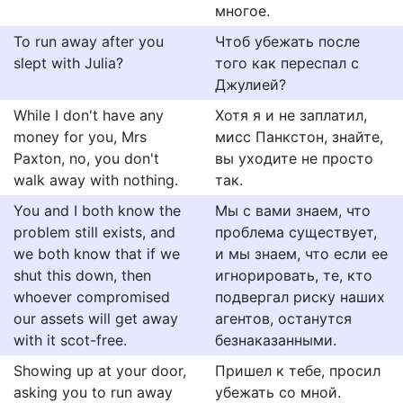
многое.
To run away after you
Чтоб убежать после
slept with Julia?
того как переспал с
Джулией?
While I don't have any
Хотя я и не заплатил,
money for you, Mrs
мисс Панкстон, знайте,
Paxton, no, you don't
вы уходите не просто
walk away with nothing.
так.
You and I both know the
Мы с вами знаем, что
problem still exists, and
проблема существует,
we both know that if we
и мы знаем, что если ее
shut this down, then
игнорировать, те, кто
whoever compromised
подвергал риску наших
our assets will get away
агентов, останутся
with it scot-free.
безнаказанными.
Showing up at your door,
Пришел к тебе, просил
asking you to run away
убежать со мной.