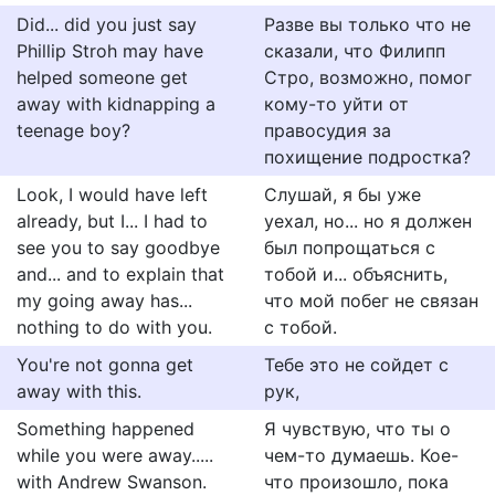
Did... did you just say
Разве вы только что не
Phillip Stroh may have
сказали, что Филипп
helped someone get
Стро, возможно, помог
away with kidnapping a
кому-то уйти от
teenage boy?
правосудия за
похищение подростка?
Look, I would have left
Слушай, я бы уже
already, but I... I had to
уехал, но... но я должен
see you to say goodbye
был попрощаться с
and... and to explain that
тобой и... объяснить,
my going away has...
что мой побег не связан
nothing to do with you.
с тобой.
You're not gonna get
Тебе это не сойдет с
away with this.
рук,
Something happened
Я чувствую, что ты о
while you were away.....
чем-то думаешь. Кое-
with Andrew Swanson.
что произошло, пока