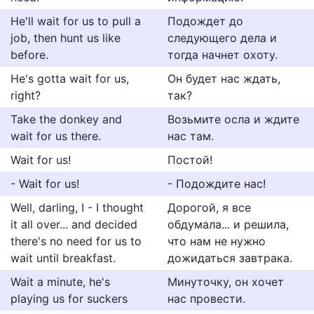
He'll wait for us to pull a
Подождет до
job, then hunt us like
следующего дела и
before.
тогда начнет охоту.
He's gotta wait for us,
Он будет нас ждать,
right?
так?
Take the donkey and
Возьмите осла и ждите
wait for us there.
нас там.
Wait for us!
Постой!
- Wait for us!
- Подождите нас!
Well, darling, I - I thought
Дорогой, я все
it all over... and decided
обдумала... и решила,
there's no need for us to
что нам не нужно
wait until breakfast.
дожидаться завтрака.
Wait a minute, he's
Минуточку, он хочет
playing us for suckers
нас провести.