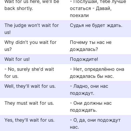
Wait for us here, we'll be
- Послушай, тебе лучше
back shortly.
остаться - Давай,
поехали
The judge won't wait for
Судья не будет ждать.
us!
Why didn't you wait for
Почему ты нас не
us?
дождалась?
Wait for us!
Подождите!
- No, surely she'd wait
- Нет, определённо она
for us.
дождалась бы нас.
Well, they'll wait for us.
- Ладно, они нас
подождут.
They must wait for us.
- Они должны нас
подождать.
Yes, they'll wait for us.
- О, да, они подождут
нас.