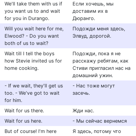
We'll take them with us if
Если хочешь, мы
you want us to and wait
доставим их в
for you in Durango.
Дюранго.
Will you wait here for me,
Подожди меня здесь,
Elwood? - Do you want
Элвуд, дорогой.
both of us to wait?
Wait till I tell the boys
Подожди, пока я не
how Stevie invited us for
расскажу ребятам, как
home cooking.
Стиви пригласил нас на
домашний ужин.
- If we wait, they'll get us
- Нас тоже могут
too. - We've got to wait
засечь.
for him.
Wait for us there.
Жди нас.
Wait for us here.
- Мы сейчас вернемся
But of course! I'm here
Я здесь, потому что