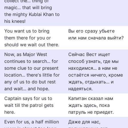
collect the... thing of
magic... that will bring
the mighty Kublai Khan to
his knees!
You want us to bring
Вы его сразу убьете
them there for you or
или нам сначала выйти?
should we wait out there.
Now, as Major West
Сейчас Вест ищет
continues to search... for
способ узнать, где мы
some clue to our present
находимся... а нам не
location... there's little for
остаётся ничего, кроме
any of us to do but rest
ждать, отдыхать... и
and wait... and hope.
надеяться.
Captain says for us to
Капитан сказал нам
wait till the patrol gets
ждать здесь, пока
here.
патруль не приедет.
Even for us, a half million
Даже для нас,