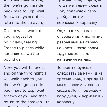
then we're gonna ride
тогда мы уедем сюда в
back here to Lop, wait
Лоп, подождём пару
for two days and then,
дней, а потом...
return to the caravan,
вернёмся к каравану
Oh, I'm well aware of
Ох, я понимаю ваше
your disgust for
отвращения к политике,
politicians, tearing
разрывающей страну
France to pieces while
на части, когда враги
her enemies wait to
ждут момента для
pound us.
нападения на нас.
Now, you will follow us...
Теперь ты будешь
and on the third night, I
следовать за нами, и на
will walk back to you...
третью ночь, я приду. И
then we're gonna ride
мы отправимся снова
back here to Lop, wait
сюда в Лоп. Подождём
for two days... and then...
пару дней, и вернёмся к
return to the caravan... to
каравану