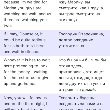
because I'm waiting for
жду Марину, вы
Marina you guys are
смотрите, как я жду, а
watching me wait, and us
вы трое смотрите на
three are watching you
этих двух.
two.
If I may, Counselor, it
Господин Старейшина,
could be quite tedious
долгое ожидание
for us both to sit here
утомительно.
and wait in silence.
Whoever it is has to wait
Кто бы он ни был, он бы
here pretending to look
стоял здесь,
for the money... waiting
притворяясь, что ищет
for the rest of us to give
деньги, ожидая, когда
up and go home.
двое других отступят и
отправятся домой.
Now, you will follow us
Теперь ты будешь
and on the third night, I
следовать за нами и на
will walk back to you,
третью ночь, я приду...