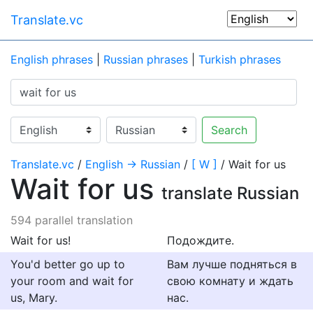
Translate.vc
English phrases
|
Russian phrases
|
Turkish phrases
Search
Translate.vc
/
English → Russian
/
[ W ]
/ Wait for us
Wait for us
translate Russian
594 parallel translation
Wait for us!
Подождите.
You'd better go up to
Вам лучше подняться в
your room and wait for
свою комнату и ждать
us, Mary.
нас.