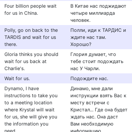
Four billion people wait
В Китае нас поджидают
for us in China.
четыре миллиарда
человек.
Polly, go on back to the
Полли, иди к ТАРДИС и
TARDIS and wait for us
ждите нас там.
there.
Хорошо?
Gloria thinks you should
Глория думает, что
wait for us back at
тебе стоит подождать
Charlie's.
нас У Чарли.
Wait for us.
Подождите нас.
Dynamo, I have
Динамо, мне дали
instructions to take you
инструкции взять Вас к
to a meeting location
месту встречи с
where Krystal will wait
Кристал... Где она будет
for us, she will give you
ждать нас. Она даст
the information you
Вам необходимую
need.
информацию.