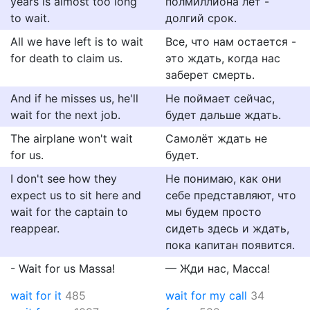
years is almost too long
полмиллиона лет -
to wait.
долгий срок.
All we have left is to wait
Все, что нам остается -
for death to claim us.
это ждать, когда нас
заберет смерть.
And if he misses us, he'll
Не поймает сейчас,
wait for the next job.
будет дальше ждать.
The airplane won't wait
Самолёт ждать не
for us.
будет.
I don't see how they
Не понимаю, как они
expect us to sit here and
себе представляют, что
wait for the captain to
мы будем просто
reappear.
сидеть здесь и ждать,
пока капитан появится.
- Wait for us Massa!
— Жди нас, Масса!
wait for it
485
wait for my call
34