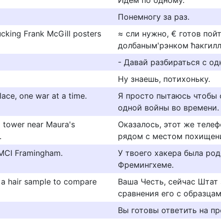
Идем по одному.
Понемногу за раз.
fucking Frank McGill posters
≈ сли нужно, € готов пой
долбаным'рэнком ћакгилл
- Давай разбираться с од
Ну знаешь, потихоньку.
lace, one war at a time.
Я просто пытаюсь чтобы 
одной войны во времени.
l tower near Maura's
Оказалось, этот же теле
.
рядом с местом похищени
t MCI Framingham.
У твоего хакера была род
Фремингхеме.
s a hair sample to compare
Ваша Честь, сейчас Штат
сравнения его с образца
Вы готовы ответить на п