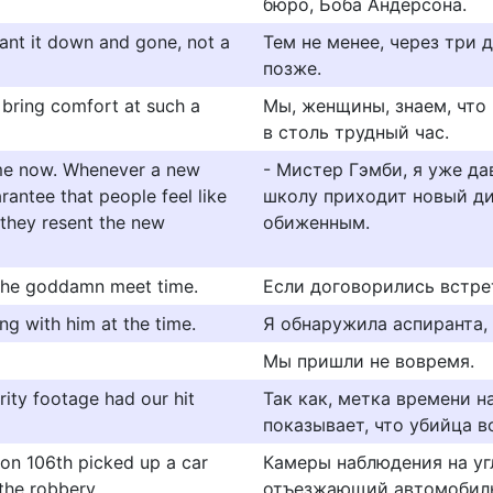
бюро, Боба Андерсона.
want it down and gone, not a
Тем не менее, через три 
позже.
bring comfort at such a
Мы, женщины, знаем, что 
в столь трудный час.
ime now. Whenever a new
- Мистер Гэмби, я уже да
rantee that people feel like
школу приходит новый ди
 they resent the new
обиженным.
t the goddamn meet time.
Если договорились встре
ng with him at the time.
Я обнаружила аспиранта, 
Мы пришли не вовремя.
ity footage had our hit
Так как, метка времени 
показывает, что убийца во
on 106th picked up a car
Камеры наблюдения на уг
the robbery.
отъезжающий автомобиль