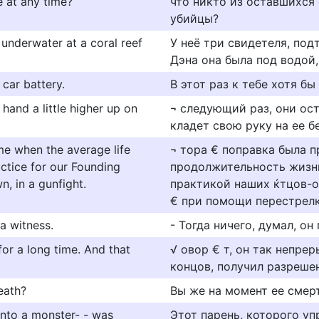
e at any time?
что никто из оставшихся
убийцы?
underwater at a coral reef
У неё три свидетеля, по
Дэна она была под водой,
 car battery.
В этот раз к тебе хотя б
 hand a little higher up on
¬ следующий раз, они ост
кладет свою руку на ее б
e when the average life
¬ тора € поправка была пр
tice for our Founding
продолжительность жизни
n, in a gunfight.
практикой наших ќтцов-о
€ при помощи перестрелк
a witness.
- Тогда ничего, думал, он
for a long time. And that
√ овор € т, он так непрер
концов, получил разреше
eath?
Вы же на момент ее смер
into a monster- - was
Этот парень, которого у