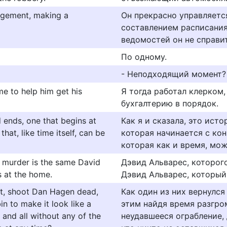
agement, making a
Он прекрасно управляется
составлением расписания
ведомостей он не справит
По одному.
- Неподходящий момент?
me to help him get his
Я тогда работал клерком,
бухгалтерию в порядок.
d ends, one that begins at
Как я и сказала, это ист
hat, like time itself, can be
которая начинается с конц
которая как и время, мож
e murder is the same David
Дэвид Альварес, которого
s at the home.
Дэвид Альварес, который
t, shoot Dan Hagen dead,
Как один из них вернулся 
in to make it look like a
этим найдя время разгро
and all without any of the
неудавшееся ограбление, 