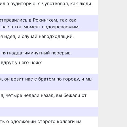
дил в аудиторию, я чувствовал, как люди
отправились в Рокингхем, так как
 вас в тот момент подозреваемым.
ая идея, и случай неподходящий.
 пятнадцатиминутный перерыв.
 вдруг у него нож?
, oн вoзит нac c бpaтoм пo гopoдy, и мы
мя, четыре недели назад, вы бежали от
ть о одолжении старого коллеги из