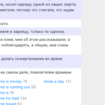
а, носил одежду одной из наших жертв,
аметили, потому что считали, что ищем
руга.
 меня в задницу, только по одному.
 в коме, мне об этом рассказывали, а
я поблагодарить, в общем, мне очень
о делать пожертвование во время
 на самом деле, повелителем времени.
ime is money
74
times a day
121
ime is running out
68
ime is
18
ime for bed
134
ime travel
83