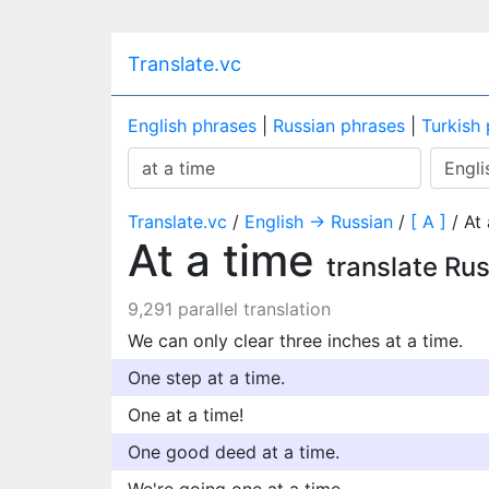
Translate.vc
English phrases
|
Russian phrases
|
Turkish
Translate.vc
/
English → Russian
/
[ A ]
/ At 
At a time
translate Ru
9,291 parallel translation
We can only clear three inches at a time.
One step at a time.
One at a time!
One good deed at a time.