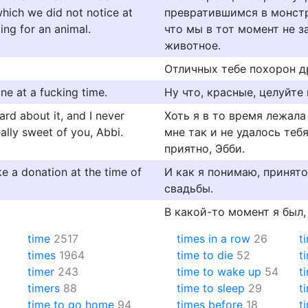
which we did not notice at
превратившимся в монстр
ng for an animal.
что мы в тот момент не з
животное.
Отличных тебе похорон д
e at a fucking time.
Ну что, красные, целуйте
ard about it, and I never
Хоть я в то время лежала
ally sweet of you, Abbi.
мне так и не удалось теб
приятно, Эбби.
e a donation at the time of
И как я понимаю, принят
свадьбы.
В какой-то момент я был,
time
2517
times in a row
26
t
times
1964
time to die
52
t
timer
243
time to wake up
54
t
timers
88
time to sleep
29
t
time to go home
94
times before
18
t