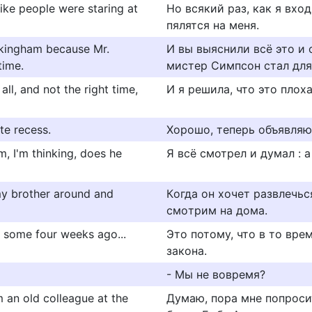
like people were staring at
Но всякий раз, как я вхо
пялятся на меня.
ckingham because Mr.
И вы выяснили всё это и 
time.
мистер Симпсон стал для
all, and not the right time,
И я решила, что это плох
ute recess.
Хорошо, теперь объявляю
im, I'm thinking, does he
Я всё смотрел и думал : а
my brother around and
Кoгдa oн xoчeт paзвлeчьcя
cмoтpим нa дoмa.
.. some four weeks ago...
Это потому, что в то вре
закона.
- Мы не вовремя?
om an old colleague at the
Думаю, пора мне попроси