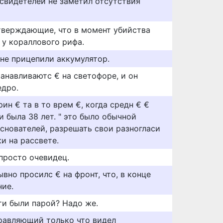
 свидетелей не заметил отсутствия
дтверждающие, что в момент убийства
 у кораллового рифа.
ы не прицепили аккумулятор.
анавливаютс € на светофоре, и он
едро.
ин € та в то врем €, когда средн € €
 была 38 лет. " это было обычной
снователей, разрешать свои разногласи
и на рассвете.
 просто очевидец.
ывно просилс € на фронт, что, в конце
ние.
ти были парой? Надо же.
правляющий только что видел