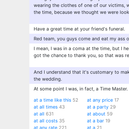
wearing the clothes of one of our victims, 
the time, because we thought we were looki
Have a great time at your friend's funeral.
Red team, you guys come and eat my ass on
I mean, I was in a coma at the time, but I he
got the chance to thank you, so that was re
And I understand that it's customary to mak
the wedding.
At some point I was, in fact, a Time Master.
at a time like this
52
at any price
17
at all times
43
at a party
29
at all
631
at about
59
at all costs
35
at a bar
19
at any rate
221
at a
21