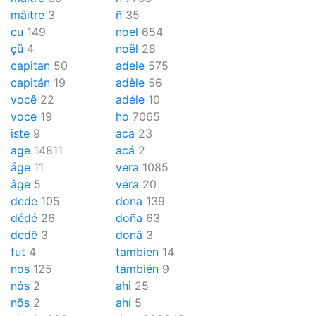
mâitre
3
ñ
35
cu
149
noel
654
çü
4
noël
28
capitan
50
adele
575
capitán
19
adèle
56
você
22
adéle
10
voce
19
ho
7065
iste
9
aca
23
age
14811
acá
2
åge
11
vera
1085
âge
5
véra
20
dede
105
dona
139
dédé
26
doña
63
dedê
3
donâ
3
fut
4
tambien
14
nos
125
también
9
nós
2
ahi
25
nõs
2
ahí
5