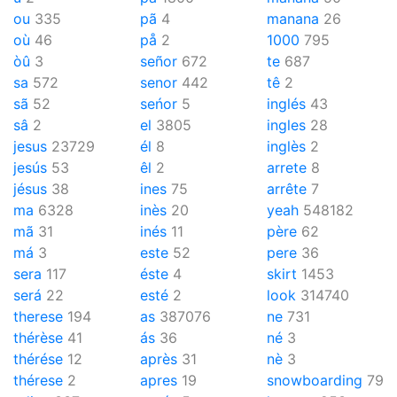
ou
335
pã
4
manana
26
où
46
på
2
1000
795
òû
3
señor
672
te
687
sa
572
senor
442
tê
2
sã
52
seńor
5
inglés
43
sâ
2
el
3805
ingles
28
jesus
23729
él
8
inglès
2
jesús
53
êl
2
arrete
8
jésus
38
ines
75
arrête
7
ma
6328
inès
20
yeah
548182
mã
31
inés
11
père
62
má
3
este
52
pere
36
sera
117
éste
4
skirt
1453
será
22
esté
2
look
314740
therese
194
as
387076
ne
731
thérèse
41
ás
36
né
3
thérése
12
après
31
nè
3
thérese
2
apres
19
snowboarding
79