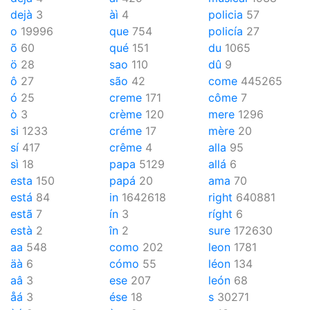
dejà
3
àì
4
policia
57
o
19996
que
754
policía
27
õ
60
qué
151
du
1065
ö
28
sao
110
dû
9
ô
27
são
42
come
445265
ó
25
creme
171
côme
7
ò
3
crème
120
mere
1296
si
1233
créme
17
mère
20
sí
417
crême
4
alla
95
sì
18
papa
5129
allá
6
esta
150
papá
20
ama
70
está
84
in
1642618
right
640881
estã
7
ín
3
ríght
6
està
2
în
2
sure
172630
aa
548
como
202
leon
1781
äà
6
cómo
55
léon
134
aâ
3
ese
207
león
68
åá
3
ése
18
s
30271