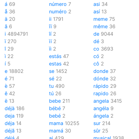
á
69
número
7
asi
34
å
36
numéro
2
así
13
ä
20
ii
1791
meme
75
ā
6
îï
9
même
36
i
4894791
îí
2
de
9044
ï
270
ìï
2
dé
3
î
29
ìì
2
co
3693
ì
22
estás
47
có
2
í
5
estas
42
cô
2
e
18802
se
1452
donde
37
é
71
sé
22
dónde
32
è
57
tu
490
rápido
29
ê
42
tú
26
rapido
26
ë
13
bebe
211
angela
3415
déjà
186
bébé
7
angéla
9
deja
119
bebé
2
ángela
2
déja
14
mama
10255
sur
214
déjã
13
mamá
30
sûr
25
déjá
4
ai
429
musical
1938