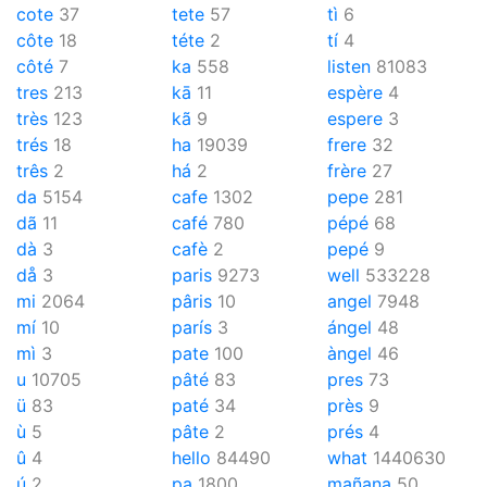
cote
37
tete
57
tì
6
côte
18
téte
2
tí
4
côté
7
ka
558
listen
81083
tres
213
kā
11
espère
4
très
123
kã
9
espere
3
trés
18
ha
19039
frere
32
três
2
há
2
frère
27
da
5154
cafe
1302
pepe
281
dã
11
café
780
pépé
68
dà
3
cafè
2
pepé
9
då
3
paris
9273
well
533228
mi
2064
pâris
10
angel
7948
mí
10
parís
3
ángel
48
mì
3
pate
100
àngel
46
u
10705
pâté
83
pres
73
ü
83
paté
34
près
9
ù
5
pâte
2
prés
4
û
4
hello
84490
what
1440630
ú
2
pa
1800
mañana
50