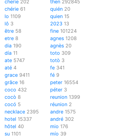
cherie
202
then
292845
chérie
61
quién
20
lo
1109
quien
15
lô
3
2023
13
être
58
fine
101224
etre
8
agnes
1208
dia
190
agnès
20
día
11
toto
309
ate
5747
totò
3
até
4
fe
341
grace
9411
fé
9
grâce
16
peter
16554
coco
432
péter
3
cocò
8
reunion
1399
cocó
5
réunion
2
necklace
2395
andre
1575
hotel
15337
andré
302
hôtel
40
mio
176
su
1101
mío
39