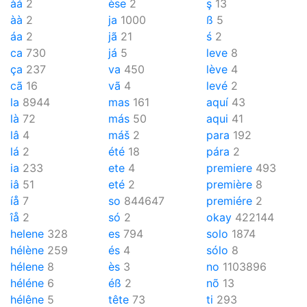
àá
2
èse
2
ş
13
àà
2
ja
1000
ß
5
áa
2
jã
21
ś
2
ca
730
já
5
leve
8
ça
237
va
450
lève
4
cã
16
vã
4
levé
2
la
8944
mas
161
aquí
43
là
72
más
50
aqui
41
lâ
4
máš
2
para
192
lá
2
été
18
pára
2
ia
233
ete
4
premiere
493
iâ
51
eté
2
première
8
íå
7
so
844647
premiére
2
îå
2
só
2
okay
422144
helene
328
es
794
solo
1874
hélène
259
és
4
sólo
8
hélene
8
ès
3
no
1103896
héléne
6
éß
2
nõ
13
hélêne
5
tête
73
ti
293