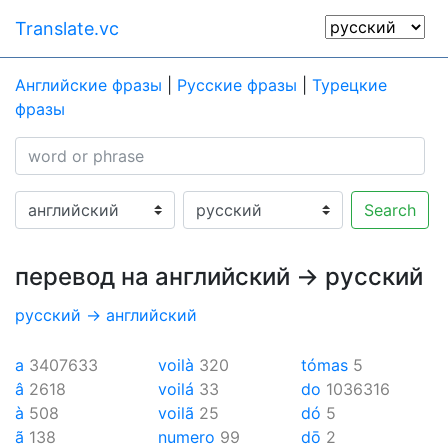
Translate.vc
Английские фразы
|
Русские фразы
|
Турецкие
фразы
Search
перевод на английский → русский
русский → английский
a
3407633
voilà
320
tómas
5
â
2618
voilá
33
do
1036316
à
508
voilã
25
dó
5
ã
138
numero
99
dō
2