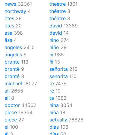
news
32361
theatre
1861
northway
4
théatre
3
êtes
29
théâtre
3
etes
20
david
13389
asa
398
davíd
14
åsa
4
nino
274
angeles
2410
niño
29
ángeles
6
ni
985
bronte
113
ñï
13
brontë
9
señorita
215
bronté
3
senorita
110
michael
18077
re
7479
ali
2655
ré
10
alí
8
ta
1982
doctor
44562
nina
3054
piece
19354
niña
18
pièce
27
actually
76828
ei
100
dias
108
éi
3
días
60