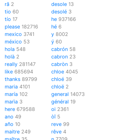
râ
2
desole
13
tio
60
desolé
3
tío
17
he
937166
please
182716
hé
6
mexico
3741
y
8002
méxico
53
ý
60
hola
548
cabrón
58
holà
2
cabron
23
really
281147
cabròn
3
like
685694
chloe
4045
thanks
89799
chloé
39
maria
4101
chloë
2
maría
102
general
14073
marìa
3
général
19
here
679588
oi
2361
ano
49
òî
5
año
10
reve
99
maitre
249
rêve
4
maître
35
n
7709