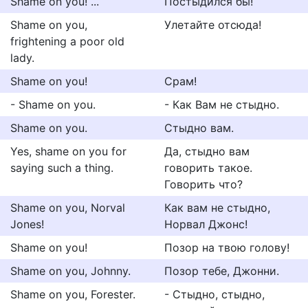
Shame on you! ...
Постыдился бы!
Shame on you,
Улетайте отсюда!
frightening a poor old
lady.
Shame on you!
Срам!
- Shame on you.
- Как Вам не стыдно.
Shame on you.
Стыдно вам.
Yes, shame on you for
Да, стыдно вам
saying such a thing.
говорить такое.
Говорить что?
Shame on you, Norval
Как вам не стыдно,
Jones!
Норвал Джонс!
Shame on you!
Позор на твою голову!
Shame on you, Johnny.
Позор тебе, Джонни.
Shame on you, Forester.
- Стыдно, стыдно,